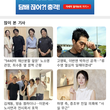
많이 본 기사
''9440억 재산분할 앞둔' 노소영
고영욱, 이번엔 박하선 공격…"류
관장, 최수종 옆 깜짝 근황
수영 열심히 일해야겠네"
김제동, 방송 뜸하더니…이문세·
하영 측, 증조부 친일 의혹에 "사
노사연과 전시회서 포착
실 무근"