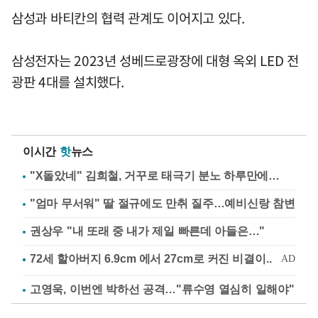
삼성과 바티칸의 협력 관계도 이어지고 있다.
삼성전자는 2023년 성베드로광장에 대형 옥외 LED 전
광판 4대를 설치했다.
이시간
핫
뉴스
"X돌았네" 김희철, 거꾸로 태극기 분노 하루만에…
"엄마 무서워" 딸 절규에도 만취 질주…예비신랑 참변
권상우 "내 또래 중 내가 제일 빠른데 아들은…"
고영욱, 이번엔 박하선 공격…"류수영 열심히 일해야"