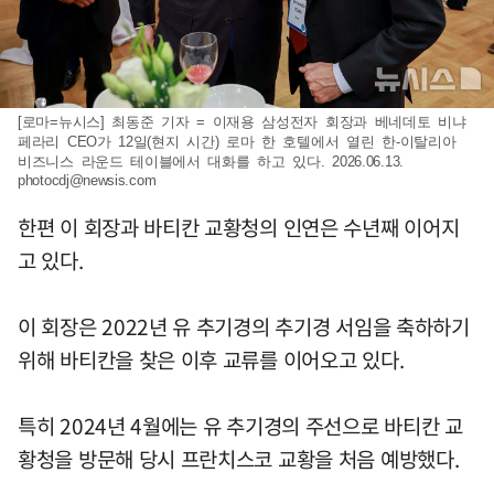
[로마=뉴시스] 최동준 기자 = 이재용 삼성전자 회장과 베네데토 비냐
페라리 CEO가 12일(현지 시간) 로마 한 호텔에서 열린 한-이탈리아
비즈니스 라운드 테이블에서 대화를 하고 있다. 2026.06.13.
photocdj@newsis.com
한편 이 회장과 바티칸 교황청의 인연은 수년째 이어지
고 있다.
이 회장은 2022년 유 추기경의 추기경 서임을 축하하기
위해 바티칸을 찾은 이후 교류를 이어오고 있다.
특히 2024년 4월에는 유 추기경의 주선으로 바티칸 교
황청을 방문해 당시 프란치스코 교황을 처음 예방했다.