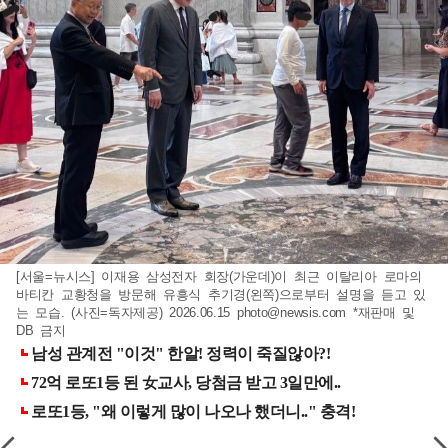
[서울=뉴시스] 이재용 삼성전자 회장(가운데)이 최근 이탈리아 로마의
바티칸 교황청을 방문해 유흥식 추기경(왼쪽)으로부터 설명을 듣고 있
는 모습. (사진=독자제공) 2026.06.15
photo@newsis.com
*재판매 및
DB 금지