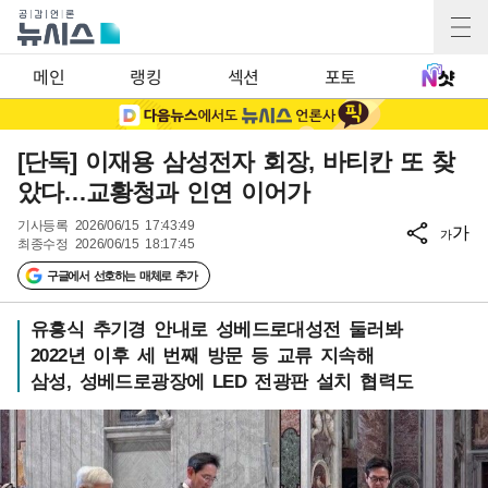
메인
랭킹
섹션
포토
[단독] 이재용 삼성전자 회장, 바티칸 또 찾
았다…교황청과 인연 이어가
기사등록
2026/06/15 17:43:49
가
가
최종수정
2026/06/15 18:17:45
구글에서 선호하는 매체로 추가
유흥식 추기경 안내로 성베드로대성전 둘러봐
2022년 이후 세 번째 방문 등 교류 지속해
삼성, 성베드로광장에 LED 전광판 설치 협력도