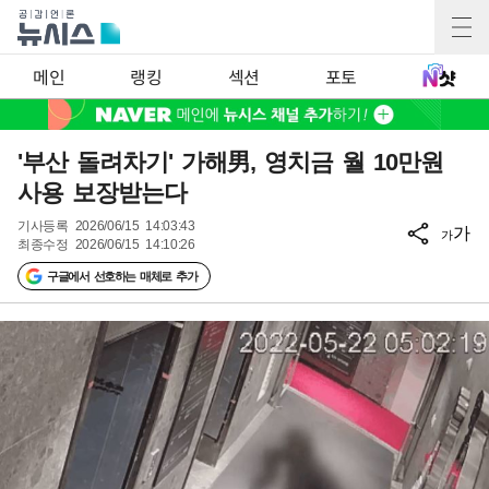
메인
랭킹
섹션
포토
'부산 돌려차기' 가해男, 영치금 월 10만원
사용 보장받는다
기사등록
2026/06/15 14:03:43
가
가
최종수정
2026/06/15 14:10:26
구글에서 선호하는 매체로 추가