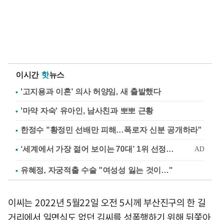
이시간
핫
뉴스
'고지용과 이혼' 의사 허양임, 새 출발했다
'마약 자숙' 유아인, 남사친과 뽀뽀 근황
한정수 "황정민 선배만 피해…폭로자 신분 공개하라"
유혜정, 자궁적출 수술 "여성성 잃는 것이…"
이씨는 2022년 5월22일 오전 5시께 부산진구의 한 길
거리에서 일면식도 없던 김씨를 성폭행하기 위해 뒤쫓아