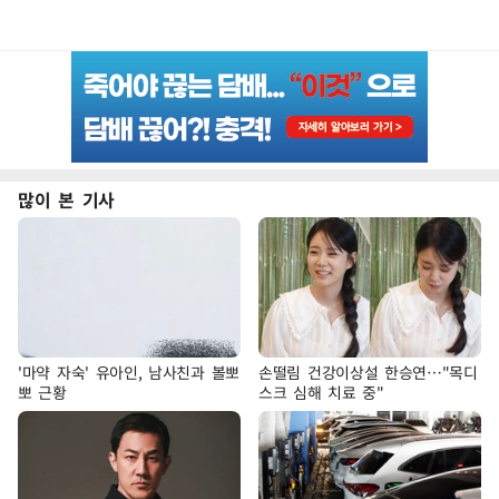
많이 본 기사
'마약 자숙' 유아인, 남사친과 볼뽀
손떨림 건강이상설 한승연…"목디
뽀 근황
스크 심해 치료 중"