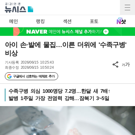
메인
랭킹
섹션
포토
아이 손·발에 물집…이른 더위에 '수족구병'
비상
기사등록
2026/06/15 10:25:43
가
가
최종수정
2026/06/15 10:50:24
구글에서 선호하는 매체로 추가
수족구병 의심 1000명당 7.2명…한달 새 7배↑
발병 1주일 가장 전염력 강해…잠복기 3~5일