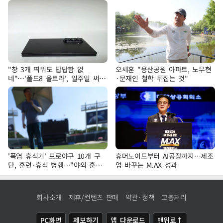
"창 3개 띄워도 답답함 없
오세훈 "용산공원 아파트, 노무현
네"…'폴드8 울트라', 일주일 써보
·문재인 철학 뒤집는 것"
니
'폭염 휴식기' 프로야구 10개 구
휴머노이드부터 AI공장까지…제조
단, 훈련·휴식 병행…"야외 훈련
업 바꾸는 M.AX 성과
해도 안전 최우선"
회사소개
제휴/컨텐츠 판매
약관·정책
고충처리
PC화면
제보하기
앱 다운로드
맨위로↑