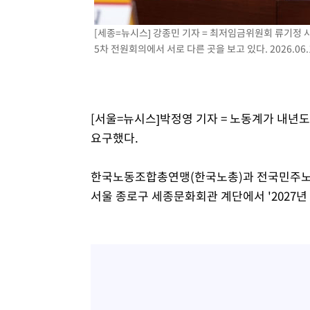
4시간 전 >
여수 오동도 해상서 모터보트 전복…1명 사망·1명 실종
5시간 전 >
극한폭염 한풀 꺾이지만…'낮 최고 35도' 무더위, 열대야 계
[세종=뉴시스] 강종민 기자 = 최저임금위원회 류기정
날씨]
6시간 전 >
축구협회 "압수수색·성접대 논란 사과…쇄신의 기회로 삼겠
5차 전원회의에서 서로 다른 곳을 보고 있다. 2026.06.
6시간 전 >
[속보]'압수수색·성접대 논란' 축구협회 "실망과 걱정 안겨드
10시간 전 >
'최고 37도' 폭염 지속…강원동해안 최대 150㎜ 비
11시간 전 >
[속보]뉴욕증시 상승 마감…S&P 0.6% 나스닥 1.3%↑
[서울=뉴시스]박정영 기자 = 노동계가 내년도 
요구했다.
한국노동조합총연맹(한국노총)과 전국민주노동
서울 종로구 세종문화회관 계단에서 '2027년