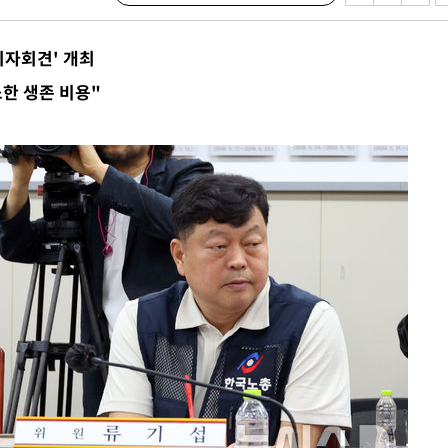
기자회견' 개최
서미화·한
한 생존 비용"
1위… 정청
2.08%·
해 뛸 것"
리
날씨]
해 아틀레티