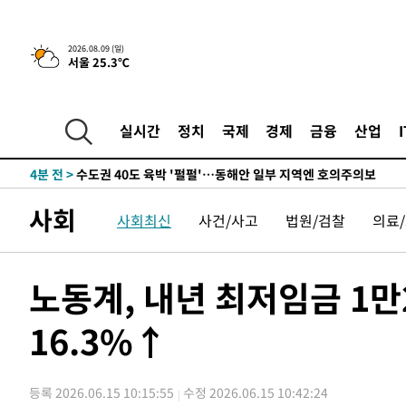
민수·김용 순
-8159초 전 >
[속보]김민석, 與 전대 당원투표 누적 득표율 45.42%로 
래 44.56%
-7441초 전 >
[속보]與 대표 경선 제주·인천 당원투표…金 47.75%·鄭 4
宋 10.17%
2026.08.09 (일)
-6975초 전 >
이강인 "아틀레티코 이적 기뻐…등번호 7번 의미보단 팀 위
서울 25.3℃
-6910초 전 >
[속보]與 당대표 경선, 제주·인천 권리당원 투표 김민석 승
-684초 전 >
낮 최고 35도 '무더위'…동해안 시간당 30㎜ '강한 비'[내일
실시간
정치
국제
경제
금융
산업
46초 전 >
[속보]이강인 "감독님이 원하는 마음 느꼈고, 많은 트로피 원
코 이적"
4분 전 >
수도권 40도 육박 '펄펄'…동해안 일부 지역엔 호의주의보
21분 전 >
온열질환 사망자 3명 늘어…누적 환자 3000명 돌파
2시간 전 >
강릉에 시간당 81.4㎜ 물폭탄…도로 잠기고 담벼락 붕괴
사회
사회최신
사건/사고
법원/검찰
의료
3시간 전 >
백운산서 80년근 천종산삼 9뿌리 발견…감정가 1.3억원
3시간 전 >
선재도서 해루질 나섰다 실종 60대, 닷새 만에 숨진 채 발견
노동계, 내년 최저임금 1
4시간 전 >
남자 농구, 나고야 아시안게임서 '홈팀' 일본과 한일전
4시간 전 >
여수 오동도 해상서 모터보트 전복…1명 사망·1명 실종
16.3%↑
5시간 전 >
극한폭염 한풀 꺾이지만…'낮 최고 35도' 무더위, 열대야 계
날씨]
6시간 전 >
축구협회 "압수수색·성접대 논란 사과…쇄신의 기회로 삼겠
6시간 전 >
[속보]'압수수색·성접대 논란' 축구협회 "실망과 걱정 안겨드
등록 2026.06.15 10:15:55
수정 2026.06.15 10:42:24