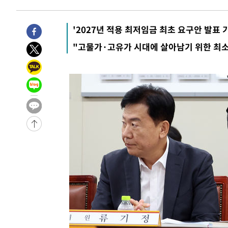
10시간 전 >
'최고 37도' 폭염 지속…강원동해안 최대 150㎜ 비
11시간 전 >
[속보]뉴욕증시 상승 마감…S&P 0.6% 나스닥 1.3%↑
'2027년 적용 최저임금 최초 요구안 발표 
-17179초 전 >
이란 "호르무즈 재개방 합의 근접…美 배상 선행돼야"
-8226초 전 >
[속보]與최고위원 제주·인천 순회경선…박선원·최민희·
"고물가·고유가 시대에 살아남기 위한 최소
민수·김용 순
-8179초 전 >
[속보]김민석, 與 전대 당원투표 누적 득표율 45.42%로 
래 44.56%
-7461초 전 >
[속보]與 대표 경선 제주·인천 당원투표…金 47.75%·鄭 4
宋 10.17%
-6995초 전 >
이강인 "아틀레티코 이적 기뻐…등번호 7번 의미보단 팀 위
-6930초 전 >
[속보]與 당대표 경선, 제주·인천 권리당원 투표 김민석 승
-704초 전 >
낮 최고 35도 '무더위'…동해안 시간당 30㎜ '강한 비'[내일
26초 전 >
[속보]이강인 "감독님이 원하는 마음 느꼈고, 많은 트로피 원
코 이적"
4분 전 >
수도권 40도 육박 '펄펄'…동해안 일부 지역엔 호의주의보
21분 전 >
온열질환 사망자 3명 늘어…누적 환자 3000명 돌파
2시간 전 >
강릉에 시간당 81.4㎜ 물폭탄…도로 잠기고 담벼락 붕괴
3시간 전 >
백운산서 80년근 천종산삼 9뿌리 발견…감정가 1.3억원
3시간 전 >
선재도서 해루질 나섰다 실종 60대, 닷새 만에 숨진 채 발견
4시간 전 >
남자 농구, 나고야 아시안게임서 '홈팀' 일본과 한일전