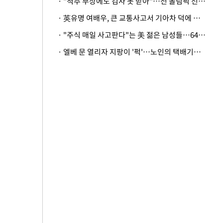
· "척추 부상에도 검사 못 받아"…전 올림픽 선수, 美봅슬레이협회 상대 소송
· 英유명 여배우, 큰 교통사고서 기아차 덕에 살았다
· "주식 매일 사고판다"는 美 젊은 남성들…64%가 "나는 인생의 패배자“
· 엘베 문 열리자 지팡이 '퍽'…노인의 택배기사 폭행 이유