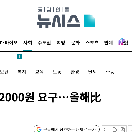
1위… 정청
2.08%·
해 뛸 것"
리
날씨]
IT·바이오
사회
수도권
지방
문화
스포츠
연예
해 아틀레티
/보건
복지
교육
노동
환경
날씨
수능
만2000원 요구…올해比
속[다음주
다"
려 죄송"
구글에서 선호하는 매체로 추가