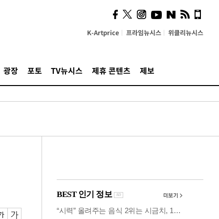
사이 해답 찾았죠"…알을
깨고 나온 '초자아'
K-Artprice
프라임뉴시스
위클리뉴시스
광장
포토
TV뉴시스
제휴 콘텐츠
제보