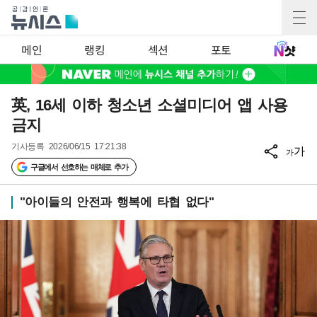
메인
랭킹
섹션
포토
英, 16세 이하 청소년 소셜미디어 앱 사용
금지
기사등록
2026/06/15 17:21:38
가
가
구글에서 선호하는 매체로 추가
"아이들의 안전과 행복에 타협 없다"