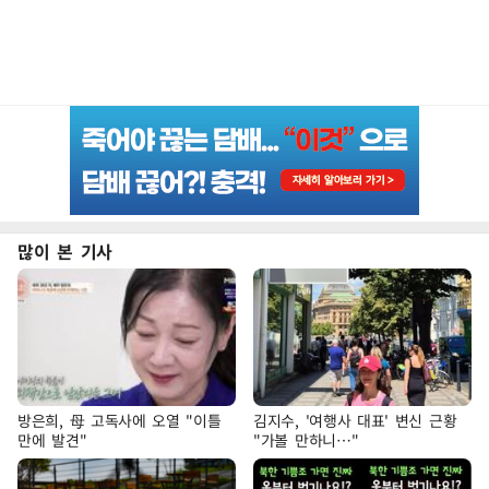
많이 본 기사
방은희, 母 고독사에 오열 "이틀
김지수, '여행사 대표' 변신 근황
만에 발견"
"가볼 만하니…"