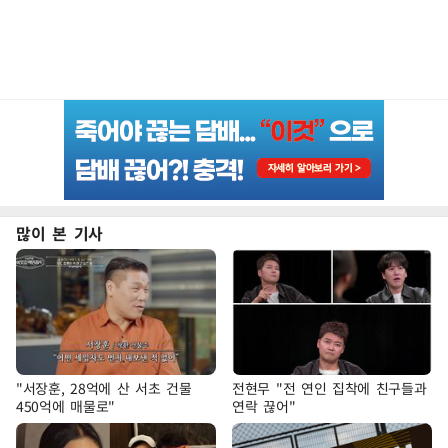
많이 본 기사
"서장훈, 28억에 산 서초 건물
전현무 "전 연인 집착에 친구들과
450억에 매물로"
연락 끊어"