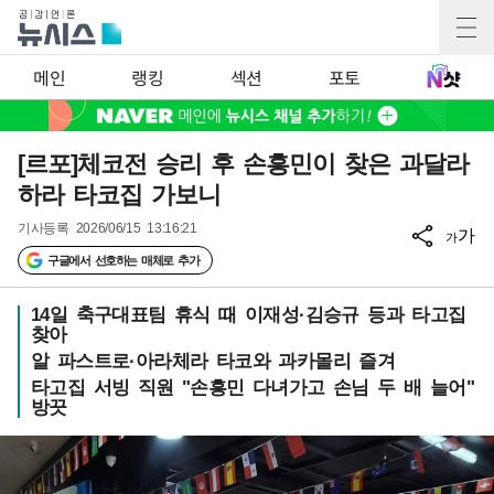
메인
랭킹
섹션
포토
[르포]체코전 승리 후 손흥민이 찾은 과달라
하라 타코집 가보니
기사등록
2026/06/15 13:16:21
가
가
구글에서 선호하는 매체로 추가
14일 축구대표팀 휴식 때 이재성·김승규 등과 타고집
찾아
알 파스트로·아라체라 타코와 과카몰리 즐겨
타고집 서빙 직원 "손흥민 다녀가고 손님 두 배 늘어"
방끗