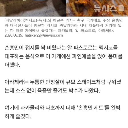
[과달라하라(멕시코)=뉴시스] 하근수 기자= 축구 국가대표 주장 손흥민
과 태극전사들이 방문한 멕시코 과달라하라 시내 차풀테펙 거리에 있
는 한 타코 가게에서 즐겼다는 과카몰리, 알 파스토르, 아라체라.
2026.06.15.
hatriker22@newsis.com
손흥민이 접시를 싹 비웠다는 알 파스토르는 멕시코를
대표하는 음식으로 이 가게에선 파인애플을 얹어 풍미를
더했다.
아라체라는 두툼한 안창살이 큐브 스테이크처럼 구워졌
는데 소스 없이 육즙만 즐겨도 박수가 나왔다.
여기에 과카몰리와 나초까지 더해 '손흥민 세트'를 완벽
하게 즐겼다.