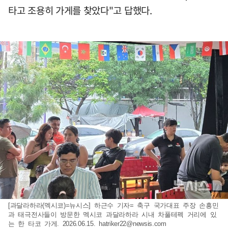
타고 조용히 가게를 찾았다"고 답했다.
[과달라하라(멕시코)=뉴시스] 하근수 기자= 축구 국가대표 주장 손흥민
과 태극전사들이 방문한 멕시코 과달라하라 시내 차풀테펙 거리에 있
는 한 타코 가게. 2026.06.15.
hatriker22@newsis.com