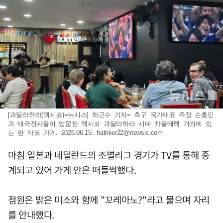
[과달라하라(멕시코)=뉴시스] 하근수 기자= 축구 국가대표 주장 손흥민
과 태극전사들이 방문한 멕시코 과달라하라 시내 차풀테펙 거리에 있
는 한 타코 가게. 2026.06.15.
hatriker22@newsis.com
마침 일본과 네덜란드의 조별리그 경기가 TV를 통해 중
계되고 있어 가게 안은 떠들썩했다.
점원은 밝은 미소와 함께 "꼬레아노?"라고 물으며 자리
를 안내했다.