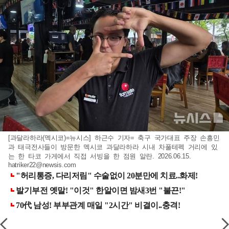
[과달라하라(멕시코)=뉴시스] 하근수 기자= 축구 국가대표 주장 손흥민
과 태극전사들이 방문한 멕시코 과달라하라 시내 차풀테펙 거리에 있
는 한 타코 가게에서 직접 서빙을 한 점원 알란. 2026.06.15.
hatriker22@newsis.com