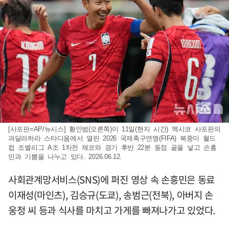
[사포판=AP/뉴시스] 황인범(오른쪽)이 11일(현지 시간) 멕시코 사포판의
과달라하라 스타디움에서 열린 2026 국제축구연맹(FIFA) 북중미 월드
컵 조별리그 A조 1차전 체코와 경기 후반 22분 동점 골을 넣고 손흥
민과 기쁨을 나누고 있다. 2026.06.12.
사회관계망서비스(SNS)에 퍼진 영상 속 손흥민은 동료
이재성(마인츠), 김승규(도쿄), 송범근(전북), 아버지 손
웅정 씨 등과 식사를 마치고 가게를 빠져나가고 있었다.