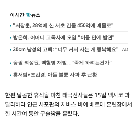
이시간
핫
뉴스
"서장훈, 28억에 산 서초 건물 450억에 매물로"
방은희, 어머니 고독사에 오열 "이틀 만에 발견"
응팔 최성원, 백혈병 재발…"죽게 하려는건가"
홍서범♥조갑경, 아들 불륜 사과 후 근황
한편 달콤한 휴식을 마친 태극전사들은 15일 멕시코 과
달라하라 인근 사포판의 치바스 바예 베르데 훈련장에서
한 시간여 동안 구슬땀을 흘렸다.