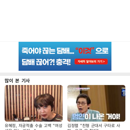
많이 본 기사
유혜정, 자궁적출 수술 고백 "여성
김정렬 "친형 군대서 구타로 사