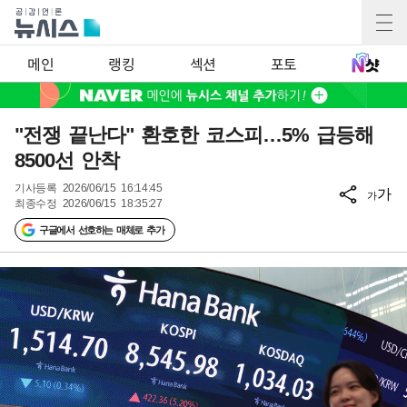
메인
랭킹
섹션
포토
"전쟁 끝난다" 환호한 코스피…5% 급등해
8500선 안착
기사등록
2026/06/15 16:14:45
가
가
최종수정
2026/06/15 18:35:27
구글에서 선호하는 매체로 추가