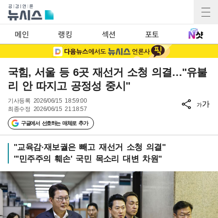
메인
랭킹
섹션
포토
국힘, 서울 등 6곳 재선거 소청 의결…"유불
리 안 따지고 공정성 중시"
기사등록
2026/06/15 18:59:00
가
가
최종수정
2026/06/15 21:18:57
구글에서 선호하는 매체로 추가
"교육감·재보궐은 빼고 재선거 소청 의결"
"'민주주의 훼손' 국민 목소리 대변 차원"