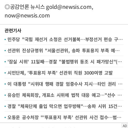
◎공감언론 뉴시스
gold@newsis.com
,
now@newsis.com
관련기사
민주당 "국힘 재선거 소청은 선거불복…부정선거 편승 구태"
선관위 진상규명위 "서울선관위, 송파 투표용지 부족 예상에도 부적절 대응"
'잠실 시위' 11일째…경찰 "불법행위 동조 시 패가망신"(종합)
시민단체, '투표용지 부족' 선관위 직원 3000여명 고발
이 대통령 "시위대 행패 경찰 엄중수사 지시…타인 권리 침해 없어야"
유승민 체육회장, 개표소 시위에 법적 대응 예고…"선수 생존 문제"
경찰 "체육단체 출입 막으면 업무방해"…송파 시위 15건 수사
오동운 공수처장 "'투표용지 부족' 선관위 사건 접수…범죄 성립 여부 검토"(종합)