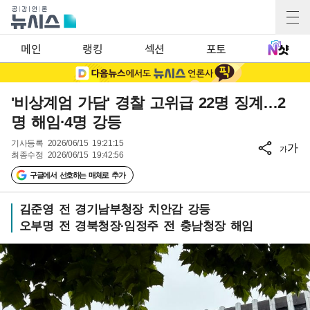
메인
랭킹
섹션
포토
'비상계엄 가담' 경찰 고위급 22명 징계…2
명 해임·4명 강등
기사등록
2026/06/15 19:21:15
가
가
최종수정
2026/06/15 19:42:56
구글에서 선호하는 매체로 추가
김준영 전 경기남부청장 치안감 강등
오부명 전 경북청장·임정주 전 충남청장 해임