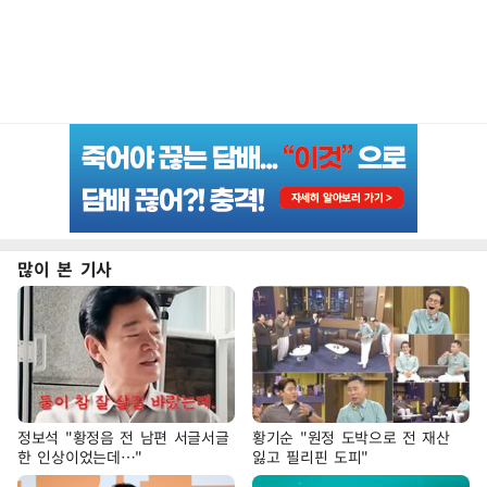
많이 본 기사
정보석 "황정음 전 남편 서글서글
황기순 "원정 도박으로 전 재산
한 인상이었는데…"
잃고 필리핀 도피"