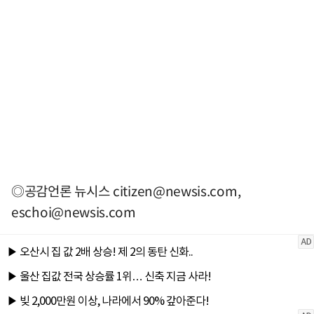
◎공감언론 뉴시스
citizen@newsis.com
,
eschoi@newsis.com