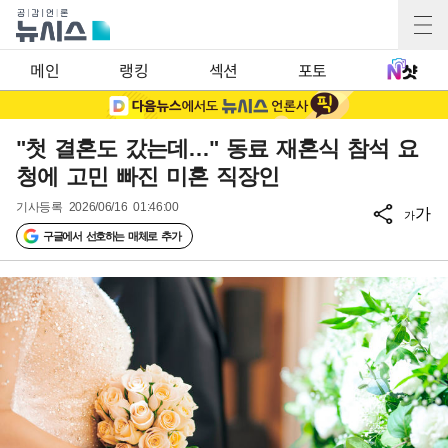
메인
랭킹
섹션
포토
"첫 결혼도 갔는데…" 동료 재혼식 참석 요
청에 고민 빠진 미혼 직장인
기사등록
2026/06/16 01:46:00
가
가
구글에서 선호하는 매체로 추가