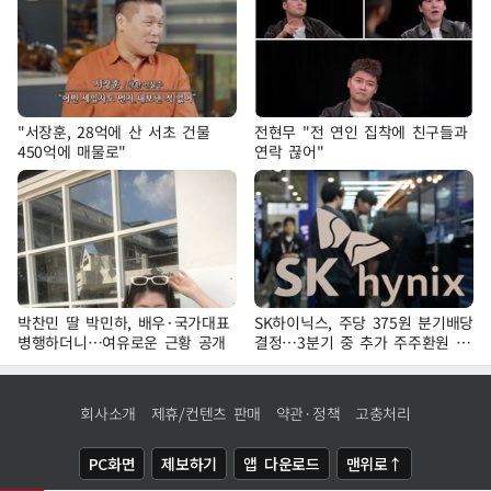
"서장훈, 28억에 산 서초 건물
전현무 "전 연인 집착에 친구들과
450억에 매물로"
연락 끊어"
박찬민 딸 박민하, 배우·국가대표
SK하이닉스, 주당 375원 분기배당
병행하더니…여유로운 근황 공개
결정…3분기 중 추가 주주환원 발
표
회사소개
제휴/컨텐츠 판매
약관·정책
고충처리
PC화면
제보하기
앱 다운로드
맨위로↑