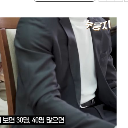
수…이병태
지(종합)
0.3만개
 4.1%로
고 과감히
쪽 아웃바운
역 선포
못 갈 수
선제 대응"
쳐