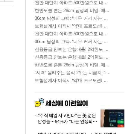
"주식 매일 사고판다"는 美 젊은
남성들…64%가 "나는 인생의
패배자“