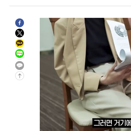
3시간 전 >
11시간 압수수색에 성접대 파문까지…'쑥대밭' 된 축구협회
3시간 전 >
[속보]규제합리화위원회 부위원장에 김태유 서울대 공대 교
후임
-16707초 전 >
이강인, 폭염 속 AT마드리드 첫 훈련…80명 식사 대접까
-13846초 전 >
미 사업체 일자리, 7월에 2.3만개 순감하고 그 전 2개월 1
하향수정 (2보)
-13294초 전 >
[속보] 미 사업체, 일자리 7월에 2.3만 개 줄어…실업률은
↓
-9157초 전 >
[속보]이 대통령 "부동산 공급 기존 사고방식 매달리지 말
실천"
-8242초 전 >
이란, "오만과 '중앙 단일 루트' 합의…북쪽 인바운드·남
드는 임시"
3분 전 >
"낮 기온 소폭 하락"…수도권 폭염중대경보, 폭염경보로 하향
3분 전 >
[속보]이 대통령, '호우피해' 안동·의성 관할 4개 면 특별재난지
4분 전 >
[단독]중수청 지원 검사들, 정원 초과 시 낮은 계급 임용…희망지 
도
38분 전 >
낮 최고 37도 찜통더위…곳곳 소나기·강원 많은 비[내일날씨]
1시간 전 >
SK하이닉스, 용인·청주 팹에 54조 투자…"AI 메모리 수요 
1시간 전 >
여자배구 이재영·이다영 자매, 아제르바이잔 투란VC 입단
2시간 전 >
외국인 심판 성 접대 7경기 들여다보니…한국 축구 '5승 2무'
2시간 전 >
[속보]코스닥, 2.86포인트(0.36%) 내린 798.81마감
2시간 전 >
[속보]코스피, 6200선 약보합…0.60% 내린 6258.77에 마