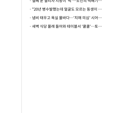
· 엘베 문 열리자 지팡이 '퍽'…노인의 택배기사 폭행 이유
· "20년 병수발했는데 얼굴도 모르는 동생이 유산 절반을"…배다른 형제 상속권 있을까
· 냄비 태우고 욕실 물바다…'치매 의심' 시어머니 검사 권유했다가 '날벼락'
· 새벽 식당 몰래 들어와 테이블서 '쿨쿨'…토사물 남기고 사라진 남성