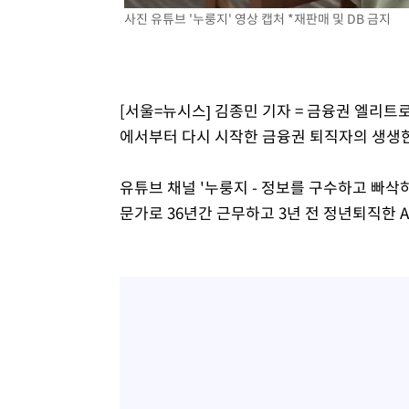
사진 유튜브 '누룽지' 영상 캡처 *재판매 및 DB 금지
2시간 전 >
[속보]원·달러 환율, 7.7원 내린 1416.1원 마감
2시간 전 >
[속보] 노원서 40.1도 관측…서울, 2018년 이후 첫 40도
3시간 전 >
[속보]종합특검, '계엄 수용공간 확보' 신용해 前교정본부장 
3시간 전 >
외신들도 주목한 韓축구 파문…"국민적 공분에 수사 재개"
[서울=뉴시스] 김종민 기자 = 금융권 엘리트
3시간 전 >
11시간 압수수색에 성접대 파문까지…'쑥대밭' 된 축구협회
에서부터 다시 시작한 금융권 퇴직자의 생생한
3시간 전 >
[속보]규제합리화위원회 부위원장에 김태유 서울대 공대 교
후임
유튜브 채널 '누룽지 - 정보를 구수하고 빠삭
문가로 36년간 근무하고 3년 전 정년퇴직한 