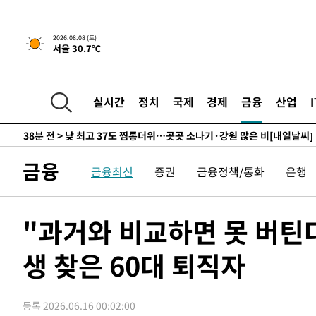
하향수정 (2보)
-13274초 전 >
[속보] 미 사업체, 일자리 7월에 2.3만 개 줄어…실업률은
↓
-9137초 전 >
[속보]이 대통령 "부동산 공급 기존 사고방식 매달리지 말
2026.08.08 (토)
서울 30.7℃
실천"
-8222초 전 >
이란, "오만과 '중앙 단일 루트' 합의…북쪽 인바운드·남
드는 임시"
3분 전 >
"낮 기온 소폭 하락"…수도권 폭염중대경보, 폭염경보로 하향
4분 전 >
[속보]이 대통령, '호우피해' 안동·의성 관할 4개 면 특별재난지
실시간
정치
국제
경제
금융
산업
4분 전 >
[단독]중수청 지원 검사들, 정원 초과 시 낮은 계급 임용…희망지 
도
38분 전 >
낮 최고 37도 찜통더위…곳곳 소나기·강원 많은 비[내일날씨]
1시간 전 >
SK하이닉스, 용인·청주 팹에 54조 투자…"AI 메모리 수요 
금융
금융최신
증권
금융정책/통화
은행
1시간 전 >
여자배구 이재영·이다영 자매, 아제르바이잔 투란VC 입단
2시간 전 >
외국인 심판 성 접대 7경기 들여다보니…한국 축구 '5승 2무'
2시간 전 >
[속보]코스닥, 2.86포인트(0.36%) 내린 798.81마감
"과거와 비교하면 못 버틴
2시간 전 >
[속보]코스피, 6200선 약보합…0.60% 내린 6258.77에 마
생 찾은 60대 퇴직자
2시간 전 >
[속보]원·달러 환율, 7.7원 내린 1416.1원 마감
2시간 전 >
[속보] 노원서 40.1도 관측…서울, 2018년 이후 첫 40도
3시간 전 >
[속보]종합특검, '계엄 수용공간 확보' 신용해 前교정본부장 
등록 2026.06.16 00:02:00
3시간 전 >
외신들도 주목한 韓축구 파문…"국민적 공분에 수사 재개"