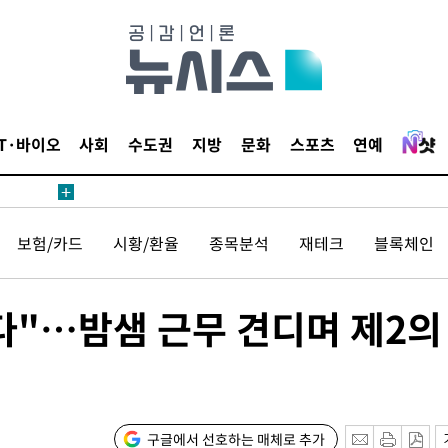
 4.1%로
고 과감히
쪽 아웃바운
역 선포
IT·바이오
사회
수도권
지방
문화
스포츠
연예
못 갈 수
선제 대응"
보험/카드
시황/환율
종목분석
재테크
블록체인
다"…밤샘 근무 견디며 제2의
쳐
기소
구글에서 선호하는 매체로 추가