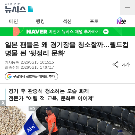
메인
랭킹
섹션
포토
일본 팬들은 왜 경기장을 청소할까…월드컵
명물 된 '뒷정리 문화'
기사등록
2026/06/15 16:15:15
가
가
최종수정
2026/06/15 17:07:17
구글에서 선호하는 매체로 추가
경기 후 관중석 청소하는 모습 화제
전문가 "어릴 적 교육, 문화로 이어져"
X