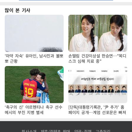
많이 본 기사
'마약 자숙' 유아인, 남사친과 볼뽀
손떨림 건강이상설 한승연…"목디
뽀 근황
스크 심해 치료 중"
‘축구의 신’ 아르헨티나 축구 선수
[단독]대통령기록관, '尹 추가' 홈
메시의 부친 지병 별세
페이지 공개…계엄 선포문은 빠져
회사소개
제휴/컨텐츠 판매
약관·정책
고충처리