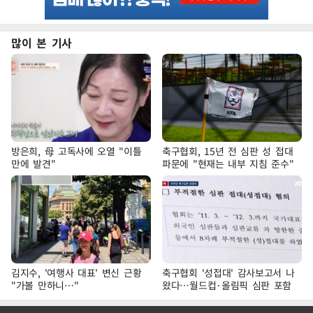
많이 본 기사
방은희, 母 고독사에 오열 "이틀
축구협회, 15년 전 심판 성 접대
만에 발견"
파문에 "현재는 내부 지침 준수"
김지수, '여행사 대표' 변신 근황
축구협회 '성접대' 감사보고서 나
"가볼 만하니…"
왔다…월드컵·올림픽 심판 포함