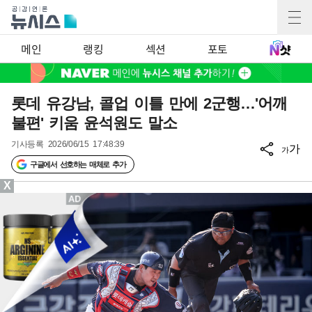
메인
랭킹
섹션
포토
롯데 유강남, 콜업 이틀 만에 2군행…'어깨
불편' 키움 윤석원도 말소
기사등록
2026/06/15 17:48:39
가
가
구글에서 선호하는 매체로 추가
X