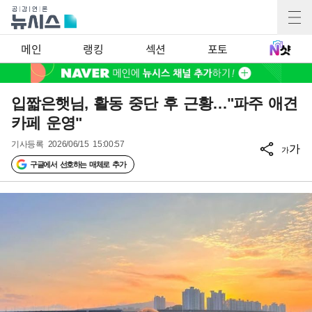
메인
랭킹
섹션
포토
입짧은햇님, 활동 중단 후 근황…"파주 애견
카페 운영"
기사등록
2026/06/15 15:00:57
가
가
구글에서 선호하는 매체로 추가