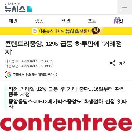
메인
랭킹
섹션
포토
콘텐트리중앙, 12% 급등 하루만에 '거래정
지'
기사등록
2026/06/15 15:33:35
가
가
최종수정
2026/06/15 19:09:12
구글에서 선호하는 매체로 추가
직전 거래일 12% 급등 후 거래 중단…16일부터 관리
종목 지정
중앙홀딩스·JTBC·메가박스중앙도 회생절차 신청 잇따
라