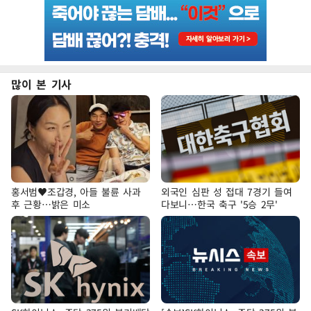
많이 본 기사
홍서범♥조갑경, 아들 불륜 사과
외국인 심판 성 접대 7경기 들여
후 근황…밝은 미소
다보니…한국 축구 '5승 2무'