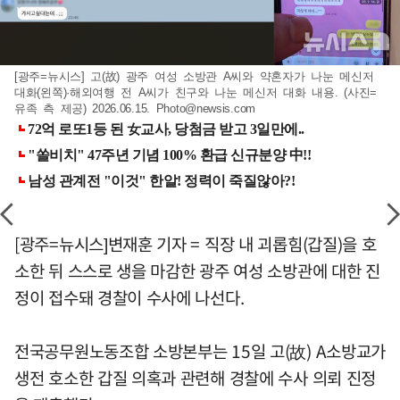
[광주=뉴시스] 고(故) 광주 여성 소방관 A씨와 약혼자가 나눈 메신저
대화(왼쪽)·해외여행 전 A씨가 친구와 나눈 메신저 대화 내용. (사진=
유족 측 제공) 2026.06.15.
Photo@newsis.com
[광주=뉴시스]변재훈 기자 = 직장 내 괴롭힘(갑질)을 호
소한 뒤 스스로 생을 마감한 광주 여성 소방관에 대한 진
정이 접수돼 경찰이 수사에 나선다.
전국공무원노동조합 소방본부는 15일 고(故) A소방교가
생전 호소한 갑질 의혹과 관련해 경찰에 수사 의뢰 진정