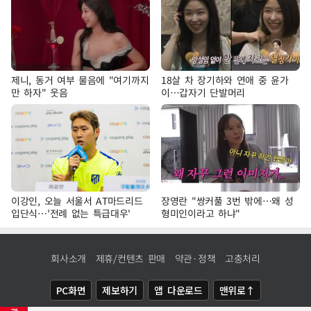
제니, 동거 여부 물음에 "여기까지
18살 차 장기하와 연애 중 윤가
만 하자" 웃음
이…갑자기 단발머리
이강인, 오늘 서울서 AT마드리드
장영란 "쌍커풀 3번 밖에…왜 성
입단식…'전례 없는 특급대우'
형미인이라고 하냐"
회사소개
제휴/컨텐츠 판매
약관·정책
고충처리
PC화면
제보하기
앱 다운로드
맨위로↑