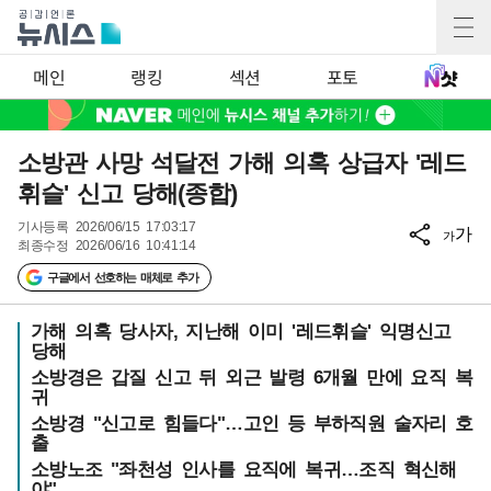
메인
랭킹
섹션
포토
소방관 사망 석달전 가해 의혹 상급자 '레드
휘슬' 신고 당해(종합)
기사등록
2026/06/15 17:03:17
가
가
최종수정
2026/06/16 10:41:14
구글에서 선호하는 매체로 추가
가해 의혹 당사자, 지난해 이미 '레드휘슬' 익명신고
당해
소방경은 갑질 신고 뒤 외근 발령 6개월 만에 요직 복
귀
소방경 "신고로 힘들다"…고인 등 부하직원 술자리 호
출
소방노조 "좌천성 인사를 요직에 복귀…조직 혁신해
야"