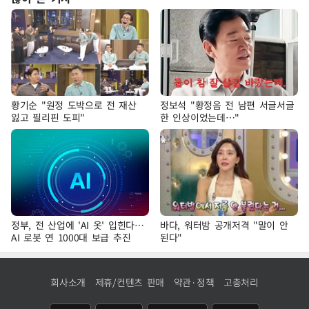
황기순 "원정 도박으로 전 재산
정보석 "황정음 전 남편 서글서글
잃고 필리핀 도피"
한 인상이었는데…"
정부, 전 산업에 'AI 옷' 입힌다…
바다, 워터밤 공개저격 "말이 안
AI 로봇 연 1000대 보급 추진
된다"
회사소개
제휴/컨텐츠 판매
약관·정책
고충처리