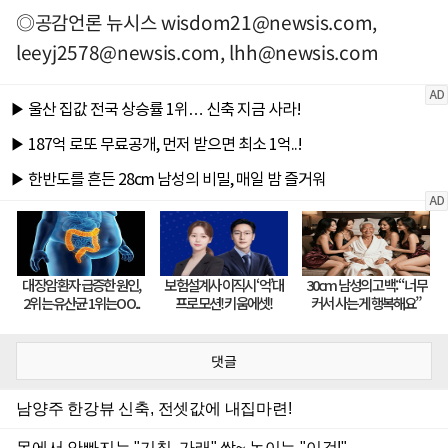
◎공감언론 뉴시스
wisdom21@newsis.com
,
leeyj2578@newsis.com
,
lhh@newsis.com
댓글