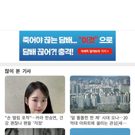
많이 본 기사
"손 떨림 포착"…카라 한승연, 건
'덜 똘똘한 한 채' 시대 오나…20
강 괜찮나 팬들 '걱정'
억대 아파트에 쏠리는 관심[세제
개편, 그 이후②]