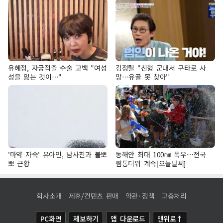
유혜정, 자궁적출 수술 고백 "여성
김정렬 "친형 군대서 구타로 사
성을 잃는 것이…"
망…유골 못 찾아"
'마약 자숙' 유아인, 남사친과 볼뽀
동해안 최대 100㎜ 폭우…전국
뽀 근황
찜통더위 계속[오늘날씨]
회사소개
제휴/컨텐츠 판매
약관·정책
고충처리
PC화면
제보하기
앱 다운로드
맨위로↑