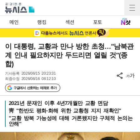
메인
랭킹
섹션
포토
이 대통령, 교황과 만나 방한 초청…"남북관
계 인내 필요하지만 두드리면 열릴 것"(종
합)
기사등록
2026/06/15 20:23:31
가
가
최종수정
2026/06/16 08:12:10
구글에서 선호하는 매체로 추가
2021년 문재인 이후 4년7개월만 교황 면담
靑 "한반도 평화·화해 위한 교황청 지지 재확인"
"교황 방북 가능성에 대해 거론됐지만 구체적 논의는
안해"