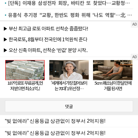
[단독] 이재용 삼성전자 회장, 바티칸 또 찾았다…교황청과 인연 이어가
유흥식 추기경 "교황, 한반도 평화 위해 '나도 역할'…北 초청하면 가신다"
댓글