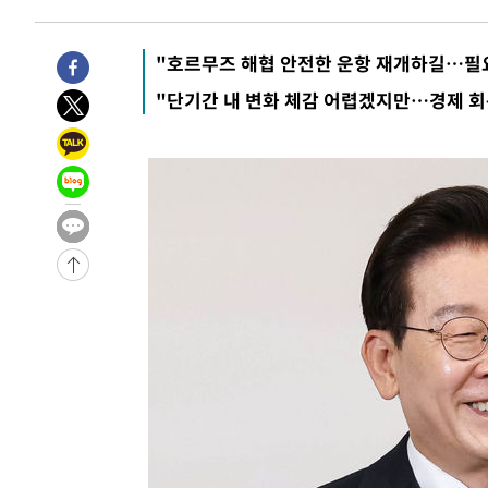
임 3년 인터뷰
2시간 전 >
[속보] "이란-오만, 호르무즈 해협 통행 항로 합의" 이란 외
-30603초 전 >
[속보]산업장관 "李정부, 원전 반대 안해…안정 전력 위
"호르무즈 해협 안전한 운항 재개하길…필
-29300초 전 >
[속보]경찰, '홍명보 선임 논란' 대한축구협회·축구회관 
"단기간 내 변화 체감 어렵겠지만…경제 회
색
-28687초 전 >
[속보]산업장관 "美무역법 제301조 과잉생산 결과 발표 8
상
-28480초 전 >
[속보]코스피 매도사이드카 발동…4%대 급락
-27752초 전 >
[속보]전남광주 초대 시민추천 부시장에 백승주·윤난실
-25313초 전 >
서울 열대야 15일째 지속…비공식 '초열대야' 30도 넘어
-23880초 전 >
[속보]코스닥, 2.15포인트(0.27%) 내린 797.44 출발
-23863초 전 >
[속보]코스피, 119.51포인트(1.81%) 내린 6478.75 개
-20310초 전 >
6월 경상수지 497.3억 달러…두 달 연속 사상 최대
-20261초 전 >
서울 낮 39도 '폭염중대경보'…40도 관측 가능성도
-17623초 전 >
미 워싱턴주 스포캔 시의 통제불능 3개 산불, 방화선 일부
-9796초 전 >
[속보] 호르무즈 해협 이란-오만 협상 기대속 뉴욕증시 혼조
우 0.49%↑
-8151초 전 >
[속보] 이란 대통령 "지금 최고지도자와 소통하기가 매우 
임 3년 인터뷰
2시간 전 >
[속보] "이란-오만, 호르무즈 해협 통행 항로 합의" 이란 외