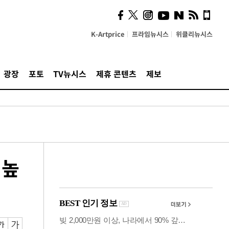
계…'고급 가요'의 주체적
영토
K-Artprice
프라임뉴시스
위클리뉴시스
광장
포토
TV뉴시스
제휴 콘텐츠
제보
 높