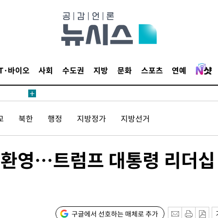
무부 대변인
해 불가피"
등 압수수
IT·바이오
사회
수도권
지방
문화
스포츠
연예
월 중 예
교
북한
행정
지방정가
지방선거
장
결 환영…트럼프 대통령 리더십
 구축
 마감 다
구글에서 선호하는 매체로 추가
어려워" 취