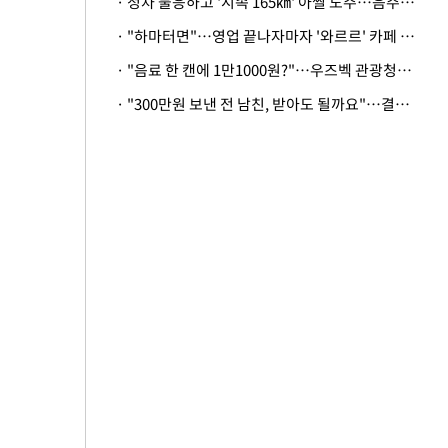
· 정차 불응하고 '시속 165㎞' 아찔 도주…음주운전자 체포
· "하마터면"…영업 끝나자마자 '와르르' 카페 테라스 덮친 대리석 외벽
· "음료 한 캔에 1만1000원?"…우즈벡 관광청까지 나섰다, 유튜버 폭로 후폭풍
· "300만원 보낸 전 남친, 받아도 될까요"…결혼 앞둔 예비신부의 뜻밖 고충