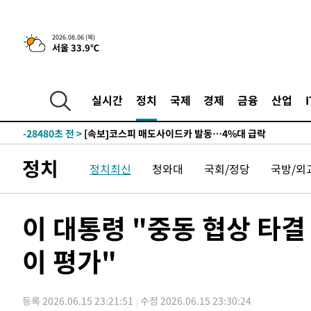
2026.08.06 (목)
서울 33.9℃
2시간 전 >
[속보] "이란-오만, 호르무즈 해협 통행 항로 합의" 이란 외
-30603초 전 >
[속보]산업장관 "李정부, 원전 반대 안해…안정 전력 위
-29300초 전 >
[속보]경찰, '홍명보 선임 논란' 대한축구협회·축구회관 
실시간
정치
국제
경제
금융
산업
색
-28687초 전 >
[속보]산업장관 "美무역법 제301조 과잉생산 결과 발표 8
상
-28480초 전 >
[속보]코스피 매도사이드카 발동…4%대 급락
-27752초 전 >
[속보]전남광주 초대 시민추천 부시장에 백승주·윤난실
정치
정치최신
청와대
국회/정당
국방/외
-25313초 전 >
서울 열대야 15일째 지속…비공식 '초열대야' 30도 넘어
-23880초 전 >
[속보]코스닥, 2.15포인트(0.27%) 내린 797.44 출발
-23863초 전 >
[속보]코스피, 119.51포인트(1.81%) 내린 6478.75 개
이 대통령 "중동 협상 타
-20310초 전 >
6월 경상수지 497.3억 달러…두 달 연속 사상 최대
이 평가"
-20261초 전 >
서울 낮 39도 '폭염중대경보'…40도 관측 가능성도
-17623초 전 >
미 워싱턴주 스포캔 시의 통제불능 3개 산불, 방화선 일부
-9796초 전 >
[속보] 호르무즈 해협 이란-오만 협상 기대속 뉴욕증시 혼조
등록 2026.06.15 23:21:51
수정 2026.06.15 23:30:24
우 0.49%↑
-8151초 전 >
[속보] 이란 대통령 "지금 최고지도자와 소통하기가 매우 