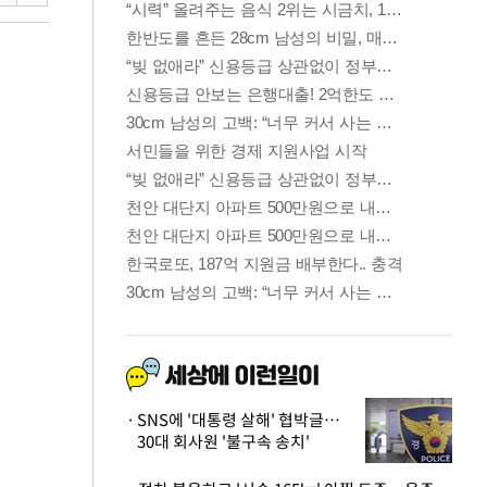
SNS에 '대통령 살해' 협박글…
30대 회사원 '불구속 송치'