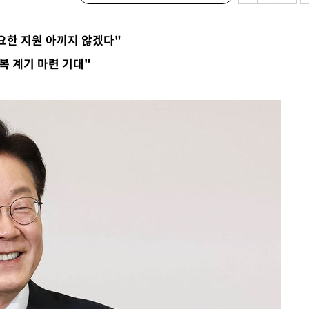
무부 대변인
해 불가피"
요한 지원 아끼지 않겠다"
등 압수수
복 계기 마련 기대"
월 중 예
장
 구축
 마감 다
어려워" 취
무부 대변인