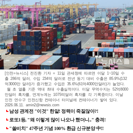
[인천=뉴시스] 전진환 기자 = 11일 관세청에 따르면 이달 1~10일 수
출 286억 달러, 수입 234억 달러로 전년 동기 대비 수출은 85.9%(132
억3000만 달러)가 증가했고 수입은 35.6%(61억4000만달러)가 늘었다.
월 초 열흘 기준 역대 최대 수출실적이다. 이달 무역수지는 52억8000
만달러 흑자를, 연계누계는 1075억달러 흑자를 각 기록중이다. 이날
인천 연수구 인천신항 컨테이너 터미널에 컨테이너가 쌓여 있다.
2026.06.11.
amin2@newsis.com