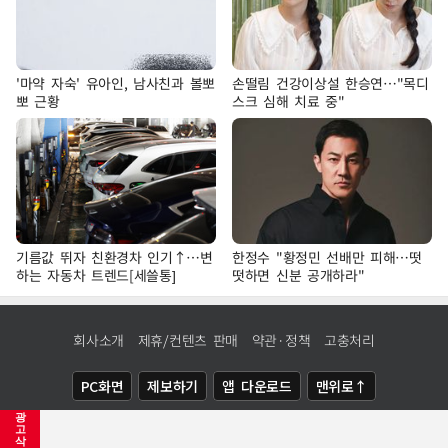
'마약 자숙' 유아인, 남사친과 볼뽀
손떨림 건강이상설 한승연…"목디
뽀 근황
스크 심해 치료 중"
기름값 뛰자 친환경차 인기↑…변
한정수 "황정민 선배만 피해…떳
하는 자동차 트렌드[세쓸통]
떳하면 신분 공개하라"
회사소개
제휴/컨텐츠 판매
약관·정책
고충처리
PC화면
제보하기
앱 다운로드
맨위로↑
광
COPYRIGHTⓒ
NEWSIS
ALL RIGHTS RESERVED.
고
삭