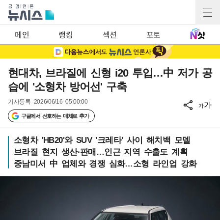
메인
랭킹
섹션
포토
현대차, 브라질에 신형 i20 투입…中 저가 공
습에 '소형차 방어선' 구축
기사등록
2026/06/16 05:00:00
가
가
구글에서 선호하는 매체로 추가
소형차 'HB20'와 SUV '크레타' 사이 해치백 모델
브라질 현지 생산·판매…인근 지역 수출도 계획
중남미서 中 업체와 경쟁 심화…소형 라인업 강화