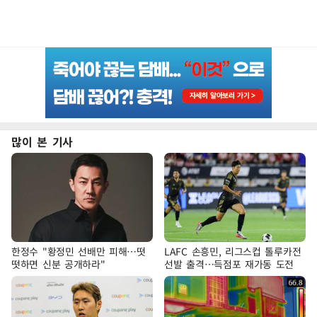
많이 본 기사
한정수 "황정민 선배만 피해…떳
LAFC 손흥민, 리그스컵 톨루카전
떳하면 신분 공개하라"
선발 출격…득점포 재가동 도전