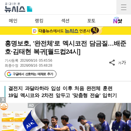
메인
랭킹
섹션
포토
홍명보호, '완전체'로 멕시코전 담금질…배준
호·김태현 복귀[월드컵24시]
기사등록
2026/06/16 05:45:56
가
가
최종수정
2026/06/16 05:48:28
구글에서 선호하는 매체로 추가
결전지 과달라하라 입성 이후 처음 완전체 훈련
19일 멕시코와 2차전 앞두고 '맞춤형 전술' 입히기
X