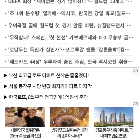
UEFA 회장 "재미없는 경기 많아졌다"…월드컵 13개국 '반발'[월드컵24시]
'조 1위 분수령' 열기에…멕시코, 한국전 당일 휴교[월드컵24시]
우여곡절 끝에 월드컵 첫 경기 앞둔 이란, 뉴질랜드전서 승리 정조준[월드컵24시]
'무적함대' 스페인, '첫 본선' 카보베르데와 0-0 무승부 굴욕[월드컵24시]
'호날두는 득인가 실인가'…포르투갈 팬들 '갑론을박'[월드컵24시]
'레드카드 44장' 우루과이 출신 주심, 한국-멕시코전 휘슬[월드컵24시]