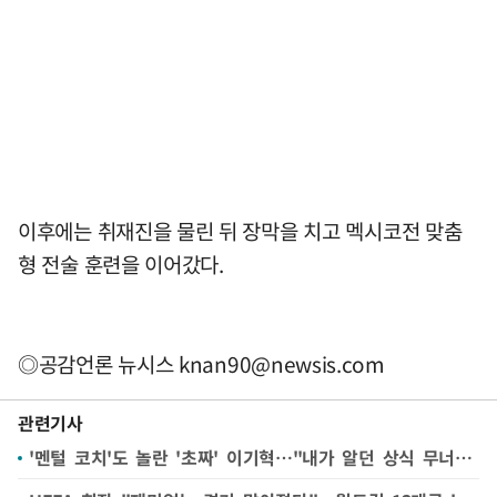
이후에는 취재진을 물린 뒤 장막을 치고 멕시코전 맞춤
형 전술 훈련을 이어갔다.
◎공감언론 뉴시스
knan90@newsis.com
관련기사
'멘털 코치'도 놀란 '초짜' 이기혁…"내가 알던 상식 무너졌다"[월드컵24시]