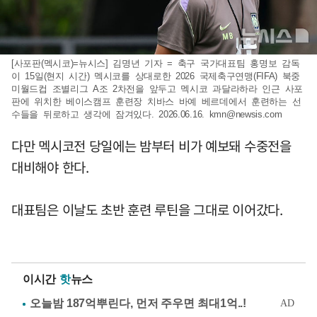
[사포판(멕시코)=뉴시스] 김명년 기자 = 축구 국가대표팀 홍명보 감독
이 15일(현지 시간) 멕시코를 상대로한 2026 국제축구연맹(FIFA) 북중
미월드컵 조별리그 A조 2차전을 앞두고 멕시코 과달라하라 인근 사포
판에 위치한 베이스캠프 훈련장 치바스 바예 베르데에서 훈련하는 선
수들을 뒤로하고 생각에 잠겨있다. 2026.06.16.
kmn@newsis.com
다만 멕시코전 당일에는 밤부터 비가 예보돼 수중전을
대비해야 한다.
대표팀은 이날도 초반 훈련 루틴을 그대로 이어갔다.
이시간
핫
뉴스