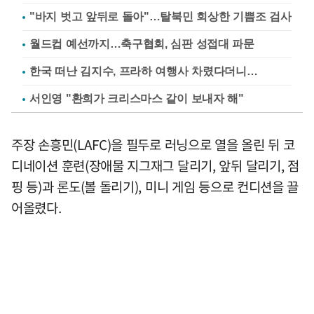
"바지 벗고 앞뒤로 돌아"…탈북민 회상한 기쁨조 검사
월드컵 예선까지…축구협회, 심판 성접대 파문
한국 떠난 김지수, 프라하 여행사 차렸다더니…
서인영 "환희가 크리스마스 같이 보내자 해"
주장 손흥민(LAFC)을 필두로 러닝으로 열을 올린 뒤 코
디네이션 훈련(장애물 지그재그 달리기, 앞뒤 달리기, 점
핑 등)과 론도(볼 돌리기), 미니 게임 등으로 컨디션을 끌
어올렸다.