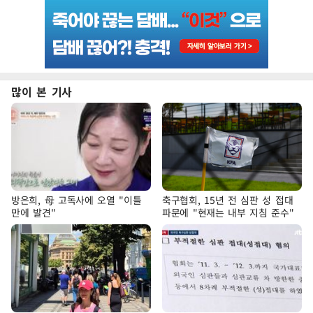
많이 본 기사
방은희, 母 고독사에 오열 "이틀
축구협회, 15년 전 심판 성 접대
만에 발견"
파문에 "현재는 내부 지침 준수"