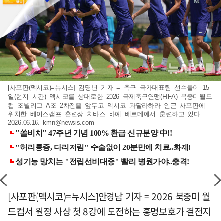
[사포판(멕시코)=뉴시스] 김명년 기자 = 축구 국가대표팀 선수들이 15
일(현지 시간) 멕시코를 상대로한 2026 국제축구연맹(FIFA) 북중미월드
컵 조별리그 A조 2차전을 앞두고 멕시코 과달라하라 인근 사포판에
위치한 베이스캠프 훈련장 치바스 바예 베르데에서 훈련하고 있다.
2026.06.16.
kmn@newsis.com
[사포판(멕시코)=뉴시스]안경남 기자 = 2026 북중미 월
드컵서 원정 사상 첫 8강에 도전하는 홍명보호가 결전지