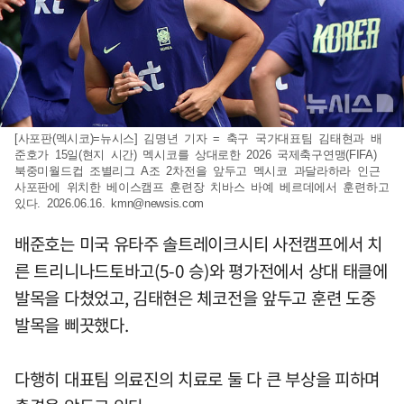
[사포판(멕시코)=뉴시스] 김명년 기자 = 축구 국가대표팀 김태현과 배
준호가 15일(현지 시간) 멕시코를 상대로한 2026 국제축구연맹(FIFA)
북중미월드컵 조별리그 A조 2차전을 앞두고 멕시코 과달라하라 인근
사포판에 위치한 베이스캠프 훈련장 치바스 바예 베르데에서 훈련하고
있다. 2026.06.16.
kmn@newsis.com
배준호는 미국 유타주 솔트레이크시티 사전캠프에서 치
른 트리니나드토바고(5-0 승)와 평가전에서 상대 태클에
발목을 다쳤었고, 김태현은 체코전을 앞두고 훈련 도중
발목을 삐끗했다.
다행히 대표팀 의료진의 치료로 둘 다 큰 부상을 피하며