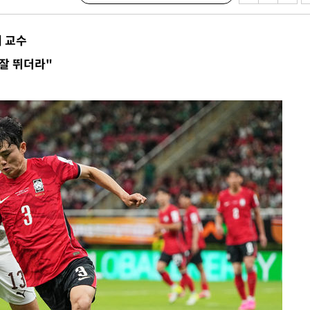
장
 교수
잘 뛰더라"
 구축
 마감 다
어려워" 취
무부 대변인