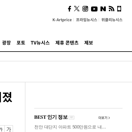
계…'고급 가요'의 주체적
영토
K-Artprice
프라임뉴시스
위클리뉴시스
광장
포토
TV뉴시스
제휴 콘텐츠
제보
너졌