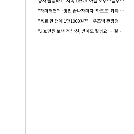
· 정차 불응하고 '시속 165㎞' 아찔 도주…음주운전자 체포
· "하마터면"…영업 끝나자마자 '와르르' 카페 테라스 덮친 대리석 외벽
· "음료 한 캔에 1만1000원?"…우즈벡 관광청까지 나섰다, 유튜버 폭로 후폭풍
· "300만원 보낸 전 남친, 받아도 될까요"…결혼 앞둔 예비신부의 뜻밖 고충