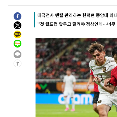
-22250초 전 >
[속보]코스닥, 2.15포인트(0.27%) 내린 797.44 출발
-22233초 전 >
[속보]코스피, 119.51포인트(1.81%) 내린 6478.75 개
태극전사 멘털 관리하는 한덕현 중앙대 의대
-18680초 전 >
6월 경상수지 497.3억 달러…두 달 연속 사상 최대
"첫 월드컵 앞두고 떨려야 정상인데…너무 
-18631초 전 >
서울 낮 39도 '폭염중대경보'…40도 관측 가능성도
-15993초 전 >
미 워싱턴주 스포캔 시의 통제불능 3개 산불, 방화선 일부
-8166초 전 >
[속보] 호르무즈 해협 이란-오만 협상 기대속 뉴욕증시 혼조
우 0.49%↑
-6521초 전 >
[속보] 이란 대통령 "지금 최고지도자와 소통하기가 매우 
임 3년 인터뷰
2시간 전 >
[속보] "이란-오만, 호르무즈 해협 통행 항로 합의" 이란 외