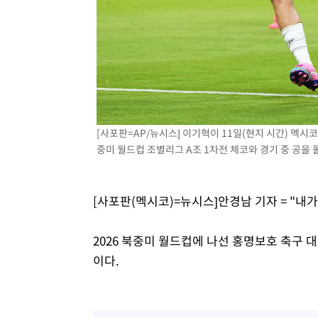
[사포판=AP/뉴시스] 이기혁이 11일(현지 시간) 멕시
중미 월드컵 조별리그 A조 1차전 체코와 경기 중 공을 몰고 
[사포판(멕시코)=뉴시스]안경남 기자 = "내
2026 북중미 월드컵에 나선 홍명보호 축구
이다.