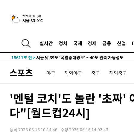
-26102초 전 >
[속보]전남광주 초대 시민추천 부시장에 백승주·윤난실
-23663초 전 >
서울 열대야 15일째 지속…비공식 '초열대야' 30도 넘어
2026.08.06 (목)
서울 33.9℃
-22230초 전 >
[속보]코스닥, 2.15포인트(0.27%) 내린 797.44 출발
-22213초 전 >
[속보]코스피, 119.51포인트(1.81%) 내린 6478.75 개
-18660초 전 >
6월 경상수지 497.3억 달러…두 달 연속 사상 최대
실시간
정치
국제
경제
금융
산업
-18611초 전 >
서울 낮 39도 '폭염중대경보'…40도 관측 가능성도
-15973초 전 >
미 워싱턴주 스포캔 시의 통제불능 3개 산불, 방화선 일부
-8146초 전 >
[속보] 호르무즈 해협 이란-오만 협상 기대속 뉴욕증시 혼조
스포츠
야구
해외야구
축구
해외축구
우 0.49%↑
-6501초 전 >
[속보] 이란 대통령 "지금 최고지도자와 소통하기가 매우 
임 3년 인터뷰
2시간 전 >
[속보] "이란-오만, 호르무즈 해협 통행 항로 합의" 이란 외
-28973초 전 >
[속보]산업장관 "李정부, 원전 반대 안해…안정 전력 위
'멘털 코치'도 놀란 '초짜
-27670초 전 >
[속보]경찰, '홍명보 선임 논란' 대한축구협회·축구회관 
색
다"[월드컵24시]
-27057초 전 >
[속보]산업장관 "美무역법 제301조 과잉생산 결과 발표 8
상
-26850초 전 >
[속보]코스피 매도사이드카 발동…4%대 급락
-26122초 전 >
[속보]전남광주 초대 시민추천 부시장에 백승주·윤난실
등록 2026.06.16 10:14:46
수정 2026.06.16 14:02:43
-23683초 전 >
서울 열대야 15일째 지속…비공식 '초열대야' 30도 넘어