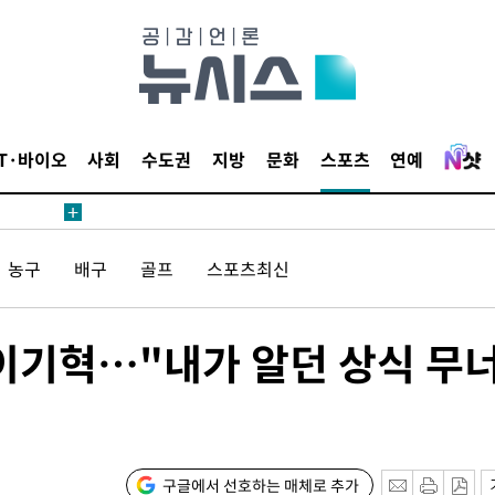
장
IT·바이오
사회
수도권
지방
문화
스포츠
연예
 구축
 마감 다
농구
배구
골프
스포츠최신
어려워" 취
무부 대변인
해 불가피"
' 이기혁…"내가 알던 상식 무
등 압수수
월 중 예
구글에서 선호하는 매체로 추가