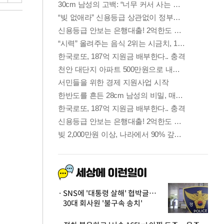
SNS에 '대통령 살해' 협박글…
30대 회사원 '불구속 송치'