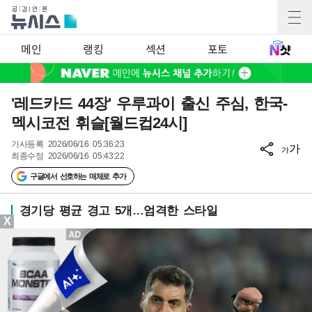
메인
랭킹
섹션
포토
'레드카드 44장' 우루과이 출신 주심, 한국-
멕시코전 휘슬[월드컵24시]
기사등록
2026/06/16 05:36:23
가
가
최종수정
2026/06/16 05:43:22
구글에서 선호하는 매체로 추가
경기당 평균 경고 5개…엄격한 스타일
X