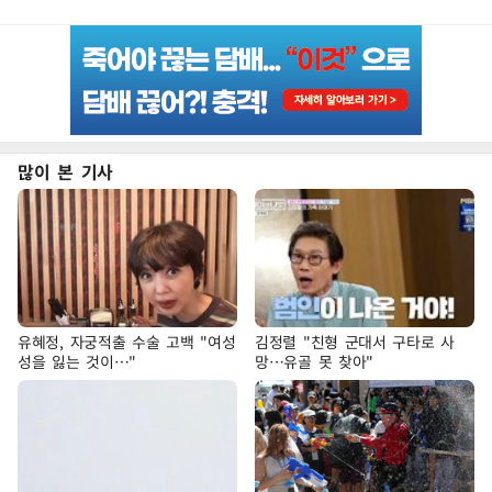
많이 본 기사
유혜정, 자궁적출 수술 고백 "여성
김정렬 "친형 군대서 구타로 사
성을 잃는 것이…"
망…유골 못 찾아"