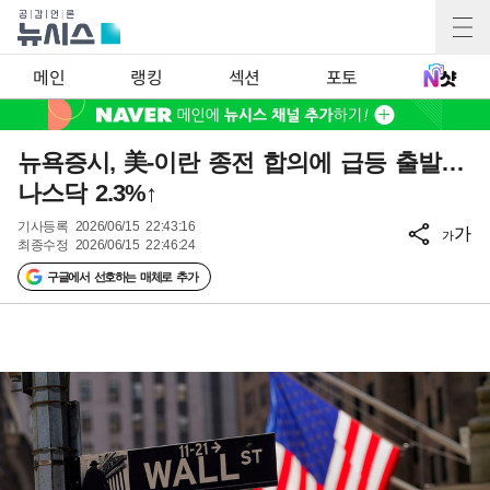
메인
랭킹
섹션
포토
뉴욕증시, 美-이란 종전 합의에 급등 출발…
나스닥 2.3%↑
기사등록
2026/06/15 22:43:16
가
가
최종수정
2026/06/15 22:46:24
구글에서 선호하는 매체로 추가