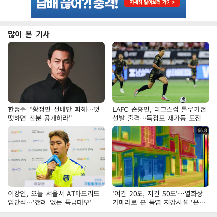
많이 본 기사
한정수 "황정민 선배만 피해…떳
LAFC 손흥민, 리그스컵 톨루카전
떳하면 신분 공개하라"
선발 출격…득점포 재가동 도전
이강인, 오늘 서울서 AT마드리드
'여긴 20도, 저긴 50도'…열화상
입단식…'전례 없는 특급대우'
카메라로 본 폭염 저감시설 '온도
차'