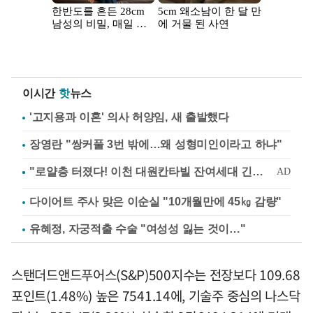
이시간
핫
뉴스
'고지용과 이혼' 의사 허양임, 새 출발했다
장영란 "쌍커풀 3번 밖에…왜 성형미인이라고 하냐"
다이어트 주사 맞은 이순실 "10개월만에 45㎏ 감량"
유혜정, 자궁적출 수술 "여성성 잃는 것이…"
스탠더드앤드푸어스(S&P)500지수는 전장보다 109.68
포인트(1.48%) 높은 7541.14에, 기술주 중심의 나스닥