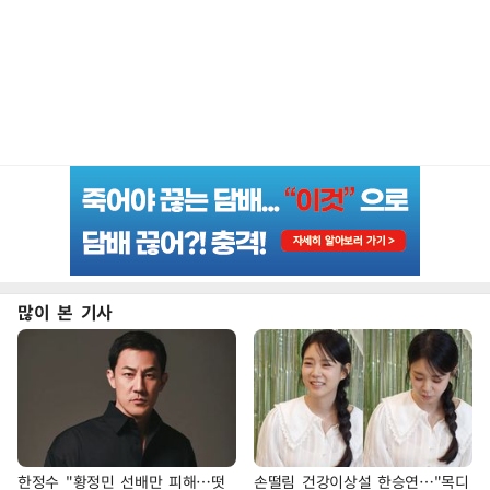
많이 본 기사
한정수 "황정민 선배만 피해…떳
손떨림 건강이상설 한승연…"목디