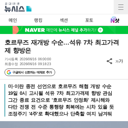
메인
랭킹
섹션
포토
호르무즈 재개방 수순…석유 7차 최고가격
제 향방은
기사등록
2026/06/16 06:00:00
가
가
최종수정
2026/06/16 09:18:23
구글에서 선호하는 매체로 추가
미·이란 종전 선언으로 호르무즈 해협 개방 수순
19일 0시 고시될 석유 7차 최고가격제 향방 관심
그간 종료 요건으로 '호르무즈 안정화' 제시해와
다만 전쟁 전 수준 통행량 회복에는 시차 있을 듯
조정주기 '4주'로 확대했으나 단축할 여지 남겨둬