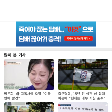
많이 본 기사
방은희, 母 고독사에 오열 "이틀
축구협회, 15년 전 심판 성 접대
만에 발견"
파문에 "현재는 내부 지침 준수"