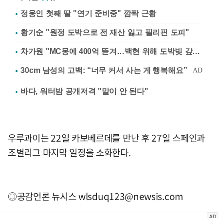
정웅인 첫째 딸 "연기 준비중" 깜짝 근황
황기순 "원정 도박으로 전 재산 잃고 필리핀 도피"
차가원 "MC몽에 400억 뜯겨…백현 위해 도박빚 갚아줘"
바다, 워터밤 공개저격 "말이 안 된다"
우루과이는 22일 카보베르데를 만난 후 27일 스페인과
조별리그 마지막 일정을 소화한다.
◎공감언론 뉴시스
wlsduq123@newsis.com