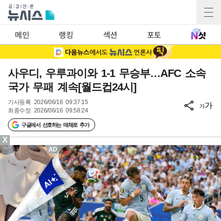
메인
랭킹
섹션
포토
사우디, 우루과이와 1-1 무승부…AFC 소속
국가 무패 계속[월드컵24시]
기사등록
2026/06/16 09:37:15
가
가
최종수정
2026/06/16 09:58:24
구글에서 선호하는 매체로 추가
X