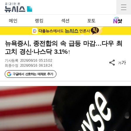
메인
랭킹
섹션
포토
뉴욕증시, 종전합의 속 급등 마감…다우 최
고치 경신·나스닥 3.1%↑
기사등록
2026/06/16 05:15:02
가
가
최종수정
2026/06/16 06:18:24
구글에서 선호하는 매체로 추가