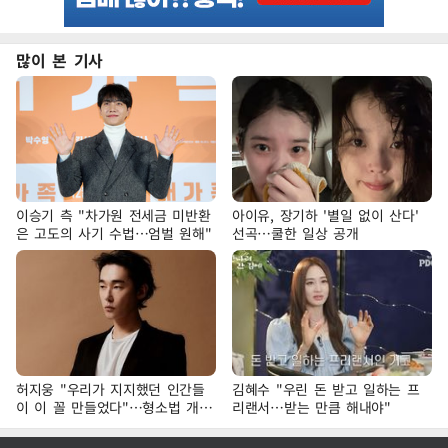
많이 본 기사
이승기 측 "차가원 전세금 미반환
아이유, 장기하 '별일 없이 산다'
은 고도의 사기 수법…엄벌 원해"
선곡…쿨한 일상 공개
허지웅 "우리가 지지했던 인간들
김혜수 "우린 돈 받고 일하는 프
이 이 꼴 만들었다"…형소법 개정
리랜서…받는 만큼 해내야"
에 격한 반응