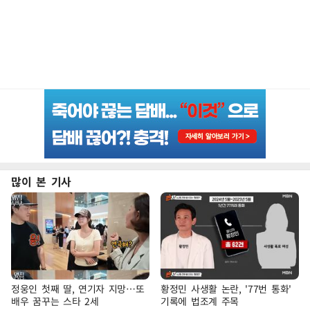
많이 본 기사
정웅인 첫째 딸, 연기자 지망…또
황정민 사생활 논란, '77번 통화'
배우 꿈꾸는 스타 2세
기록에 법조계 주목