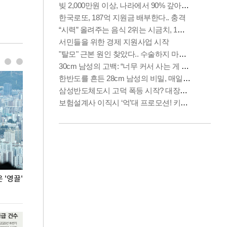
'영끌'
폭염 속 주말 풍경은?
극한 폭염에 바
도