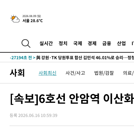
2026.08.09 (일)
서울 28.6℃
4시간 전 >
美 국방부, 켄달 전 공군장관 보안허가 취소…“에어포스원 기
론 누출”
-31884초 전 >
태풍 돌핀, 중 저장성 타이저우시 해안에 상륙 (1보)
-29230초 전 >
AT마드리드 데뷔 앞둔 이강인, 맨시티전 선발 대신 '벤치 
실시간
정치
국제
경제
금융
산업
-27860초 전 >
[속보]與 강원·TK 당원투표 합산 김민석 48.54%로 
44.40%
-27194초 전 >
與 강원·TK 당원투표 합산 김민석 46.01%로 승리…정
44.53%
-27034초 전 >
[속보]與전대 권리당원투표…강원·경북 김민석, 대구 정
사회
사회최신
사건/사고
법원/검찰
의료
-26841초 전 >
[속보]與 당대표 경선, 경북 권리당원 투표 김민석 47.3
45.71%
-26743초 전 >
[속보]與 당대표 경선, 대구 권리당원 투표 정청래 47.8
46.35%
-26540초 전 >
[속보]與 당대표 경선, 강원 권리당원 투표 김민석 승리…5
[속보]6호선 안암역 이산
득표
-24458초 전 >
"일본축구협회, 대한축구협회 성 접대 의혹 심판 조사"
-17100초 전 >
[속보]장은수, KLPGA 제주삼다수 역전 우승…데뷔 10년
정상
등록 2026.06.16 10:59:39
-12465초 전 >
"얼마나 더웠으면"…안동 물길공원서 헤엄친 구렁이 '소
-12392초 전 >
손흥민, 68분 뛰고 2경기 침묵…LAFC, 톨루카에 1-0 승
-11664초 전 >
'2경기 연속 침묵' 손흥민, 톨루카전 68분만 뛰고 슈팅 0