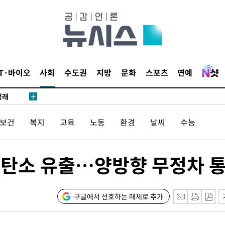
밀정보, 언
시작'
IT·바이오
사회
수도권
지방
문화
스포츠
연예
승리…정청래
청래
청래 승리
/보건
복지
교육
노동
환경
날씨
수능
7%·정청래
2%·김민석
0.30%
화탄소 유출…양방향 무정차 
 차에 첫
동'
구글에서 선호하는 매체로 추가
리(종합)
개