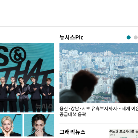
뉴시스Pic
주째 하락, L당 1천800원대
용산·강남·서초 유휴부지까지…세제 이은 
공급대책 윤곽
그래픽뉴스