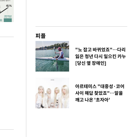
피플
"노 잡고 바뀌었죠"…다리
잃은 청년 다시 일으킨 카누
[당신 옆 장애인]
아르테미스 "대중성·코어
사이 해답 찾았죠"…알을
깨고 나온 '초자아'