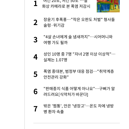
'여긴 20도, 저긴 50도'…열
1
1
라"
화상 카메라로 본 폭염 저감시
설 '온도차'
…"목디스크 심해
장윤기 후폭풍…"작은 오판도 처벌" 형사들
2
2
술렁·위기감
톨루카전 선발 출
"4살 손녀에게 술 냄새까지"…시어머니와
3
3
여행 가도 될까
'…열화상 카메라로 본
성인 10명 중 7명 "자녀 2명 이상 이상적"…
4
4
실제는 1.07명
마드리드 입단
폭염 중대본, 범정부 대응 점검…"취약계층
5
5
안전관리 강화"
침묵…LAFC, 톨루
"판매중지 식품 어떻게 아나요"…구삐가 알
6
6
려드려요[식약처가 바꾼다]
잔 정유시설서 화재
밖은 '찜통', 안은 '냉장고'…온도 차에 냉방
7
7
병 환자 속출