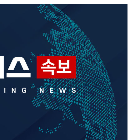
급대우'
온도차'
 밝혀
발로 부상
 논의
밀정보, 언
시작'
승리…정청래
청래
청래 승리
7%·정청래
2%·김민석
0.30%