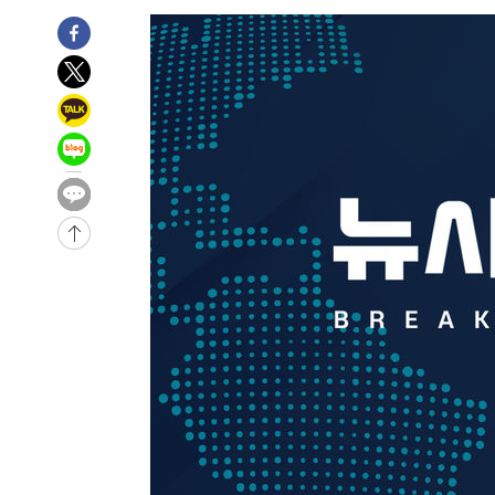
-10416초 전 >
이강인, 오늘 서울서 AT마드리드 입단식…'전례 없는 특
45분 전 >
'여긴 20도, 저긴 50도'…열화상 카메라로 본 폭염 저감시설 '
53분 전 >
콜롬비아 신임 우파 대통령 취임 하루만에 차량폭탄 폭발 사건
2시간 전 >
튀르키예 외무장관, "메카 3국 방위협정은 이란이 목표 아냐 "
3시간 전 >
이군이 불법 군시설 건설한 레바논 남부에서 레바논군 3명 폭
4시간 전 >
[속보]美중부 사령관, 이스라엘 긴급방문 다중화된 전선 상황
4시간 전 >
美 국방부, 켄달 전 공군장관 보안허가 취소…“에어포스원 기
론 누출”
-31884초 전 >
태풍 돌핀, 중 저장성 타이저우시 해안에 상륙 (1보)
-29230초 전 >
AT마드리드 데뷔 앞둔 이강인, 맨시티전 선발 대신 '벤치 
-27860초 전 >
[속보]與 강원·TK 당원투표 합산 김민석 48.54%로 
44.40%
-27194초 전 >
與 강원·TK 당원투표 합산 김민석 46.01%로 승리…정
44.53%
-27034초 전 >
[속보]與전대 권리당원투표…강원·경북 김민석, 대구 정
-26841초 전 >
[속보]與 당대표 경선, 경북 권리당원 투표 김민석 47.3
45.71%
-26743초 전 >
[속보]與 당대표 경선, 대구 권리당원 투표 정청래 47.8
46.35%
-26540초 전 >
[속보]與 당대표 경선, 강원 권리당원 투표 김민석 승리…5
득표
-24458초 전 >
"일본축구협회, 대한축구협회 성 접대 의혹 심판 조사"