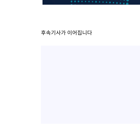
-17100초 전 >
[속보]장은수, KLPGA 제주삼다수 역전 우승…데뷔 10년
정상
-12465초 전 >
"얼마나 더웠으면"…안동 물길공원서 헤엄친 구렁이 '소
-12392초 전 >
손흥민, 68분 뛰고 2경기 침묵…LAFC, 톨루카에 1-0 승
후속기사가 이어집니다
-11664초 전 >
'2경기 연속 침묵' 손흥민, 톨루카전 68분만 뛰고 슈팅 0
-10416초 전 >
이강인, 오늘 서울서 AT마드리드 입단식…'전례 없는 특
45분 전 >
'여긴 20도, 저긴 50도'…열화상 카메라로 본 폭염 저감시설 '
53분 전 >
콜롬비아 신임 우파 대통령 취임 하루만에 차량폭탄 폭발 사건
2시간 전 >
튀르키예 외무장관, "메카 3국 방위협정은 이란이 목표 아냐 "
3시간 전 >
이군이 불법 군시설 건설한 레바논 남부에서 레바논군 3명 폭
4시간 전 >
[속보]美중부 사령관, 이스라엘 긴급방문 다중화된 전선 상황
4시간 전 >
美 국방부, 켄달 전 공군장관 보안허가 취소…“에어포스원 기
론 누출”