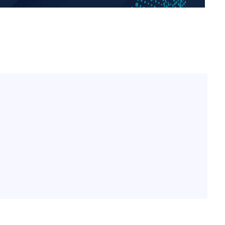
한정수 "황정민 선배만 피
1
해…떳떳하면 신분 공개하
 차에 첫
동'
손떨림 건강이상설 한승연
2
리(종합)
치료 중"
개
LAFC 손흥민, 리그스컵 
3
급대우'
격…득점포 재가동 도전
온도차'
'여긴 20도, 저긴 50도
4
폭염 저감시설 '온도차'
 밝혀
이강인, 오늘 서울서 AT
발로 부상
5
식…'전례 없는 특급대우'
 논의
밀정보, 언
손흥민, 68분 뛰고 2경기 
6
카에 1-0 승리(종합)
사우디 남서부 아람코 자
7