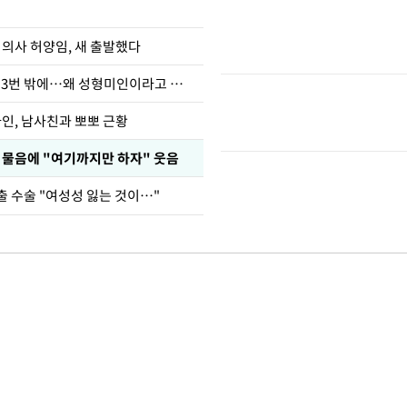
 의사 허양임, 새 출발했다
장영란 "쌍커풀 3번 밖에…왜 성형미인이라고 하냐"
아인, 남사친과 뽀뽀 근황
부 물음에 "여기까지만 하자" 웃음
출 수술 "여성성 잃는 것이…"