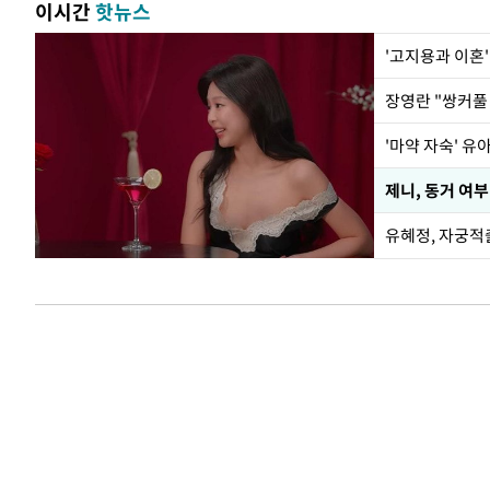
이시간
핫뉴스
'고지용과 이혼'
'마약 자숙' 유
제니, 동거 여
유혜정, 자궁적