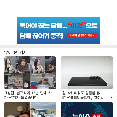
많이 본 기사
표창원, 남규리에 15년 만에 사
"창 3개 띄워도 답답함 없
과…"제가 틀렸습니다"
네"…'폴드8 울트라', 일주일 써보
니