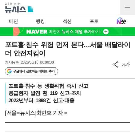
메인
랭킹
섹션
포토
포트홀·침수 위험 먼저 본다…서울 배달라이
더 안전지킴이
기사등록
2026/06/16 06:00:00
가
가
구글에서 선호하는 매체로 추가
포트홀·침수 등 생활위험 즉시 신고
응급환자 발견 땐 119 신고·조치
2023년부터 1898건 신고·대응
[서울=뉴시스]최현호 기자 =