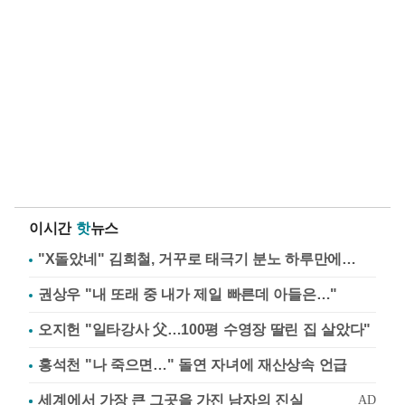
이시간
핫
뉴스
"X돌았네" 김희철, 거꾸로 태극기 분노 하루만에…
권상우 "내 또래 중 내가 제일 빠른데 아들은…"
오지헌 "일타강사 父…100평 수영장 딸린 집 살았다"
홍석천 "나 죽으면…" 돌연 자녀에 재산상속 언급