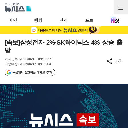
메인
랭킹
섹션
포토
[속보]삼성전자 2%·SK하이닉스 4% 상승 출
발
기사등록
2026/06/16 09:02:37
가
가
최종수정
2026/06/16 09:08:04
구글에서 선호하는 매체로 추가