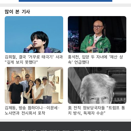
많이 본 기사
김희철, 결국 '거꾸로 태극기' 사과
홍석천, 입양 두 자녀에 '재산 상
"깊게 보지 못했다"
속' 언급했다
김제동, 방송 뜸하더니…이문세·
美 전직 정보당국자들 "트럼프 통
노사연과 전시회서 포착
치 방식, 독재자 수순"