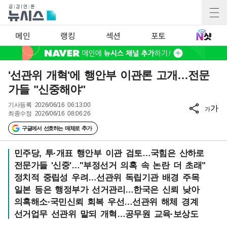
메인
랭킹
섹션
포토
'선관위 개혁'에 행안부 이관론 고개…전문
가들 "신중해야"
기사등록
2026/06/16 06:13:00
가
가
최종수정
2026/06/16 08:06:26
구글에서 선호하는 매체로 추가
민주당, 투·개표 행안부 이관 검토…국힘은 산하로
전문가들 '신중'…"부정선거 의혹 속 논란 더 초래"
정치적 중립성 우려…선관위 독립기관 배경 주목
일본 등은 행정부가 선거관리…한국은 신뢰 낮아
의혹해소·국민신뢰 회복 우선…선관위 해체 경계
선거업무 선관위 맡되 개혁…공무원 교육·보상도