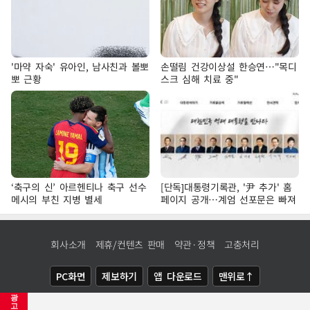
'마약 자숙' 유아인, 남사친과 볼뽀
손떨림 건강이상설 한승연…"목디
뽀 근황
스크 심해 치료 중"
‘축구의 신’ 아르헨티나 축구 선수
[단독]대통령기록관, '尹 추가' 홈
메시의 부친 지병 별세
페이지 공개…계엄 선포문은 빠져
회사소개
제휴/컨텐츠 판매
약관·정책
고충처리
PC화면
제보하기
앱 다운로드
맨위로↑
광
COPYRIGHTⓒ
NEWSIS
ALL RIGHTS RESERVED.
고