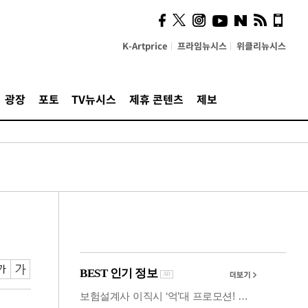
시, 스마트폰 액세서리에
NFC 더했다
K-Artprice
프라임뉴시스
위클리뉴시스
광장
포토
TV뉴시스
제휴 콘텐츠
제보