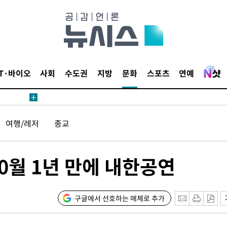
삼겠다"
안겨드려 죄
IT·바이오
사회
수도권
지방
문화
스포츠
연예
삼겠다"
여행/레저
종교
안겨드려 죄
0월 1년 만에 내한공연
구글에서 선호하는 매체로 추가