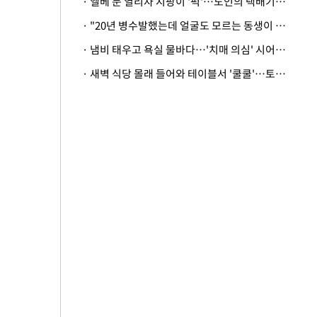
· 엘베 문 열리자 지팡이 '퍽'…노인의 택배기사 폭행 이유
· "20년 병수발했는데 얼굴도 모르는 동생이 유산 절반을"…배다른 형제 상속권 있을까
· 냄비 태우고 욕실 물바다…'치매 의심' 시어머니 검사 권유했다가 '날벼락'
· 새벽 식당 몰래 들어와 테이블서 '쿨쿨'…토사물 남기고 사라진 남성