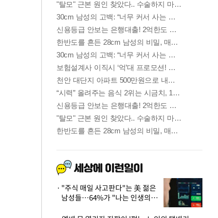
"주식 매일 사고판다"는 美 젊은
남성들…64%가 "나는 인생의
패배자“