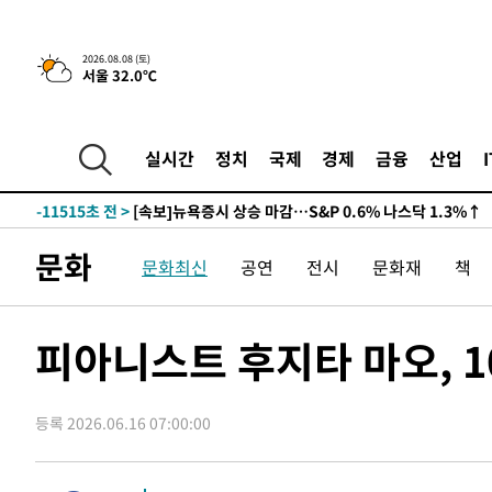
2026.08.08 (토)
서울 32.0℃
-11515초 전 >
[속보]뉴욕증시 상승 마감…S&P 0.6% 나스닥 1.3%↑
-31251초 전 >
축구협회 "압수수색·성접대 논란 사과…쇄신의 기회로 
-29768초 전 >
[속보]'압수수색·성접대 논란' 축구협회 "실망과 걱정 
실시간
정치
국제
경제
금융
산업
송"
-18389초 전 >
'최고 37도' 폭염 지속…강원동해안 최대 150㎜ 비
-11515초 전 >
[속보]뉴욕증시 상승 마감…S&P 0.6% 나스닥 1.3%↑
-31251초 전 >
축구협회 "압수수색·성접대 논란 사과…쇄신의 기회로 
문화
문화최신
공연
전시
문화재
책
-29768초 전 >
[속보]'압수수색·성접대 논란' 축구협회 "실망과 걱정 
송"
-18389초 전 >
'최고 37도' 폭염 지속…강원동해안 최대 150㎜ 비
-11515초 전 >
[속보]뉴욕증시 상승 마감…S&P 0.6% 나스닥 1.3%↑
피아니스트 후지타 마오, 1
등록 2026.06.16 07:00:00