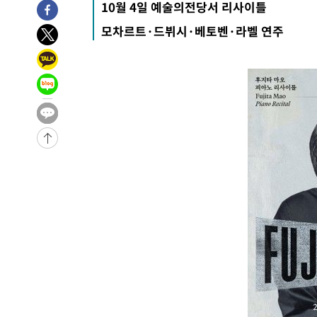
10월 4일 예술의전당서 리사이틀
모차르트·드뷔시·베토벤·라벨 연주