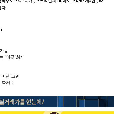
라주노프의 '목가', 스크랴빈의 '피아노 소나타 제4번', 라
한다.
m