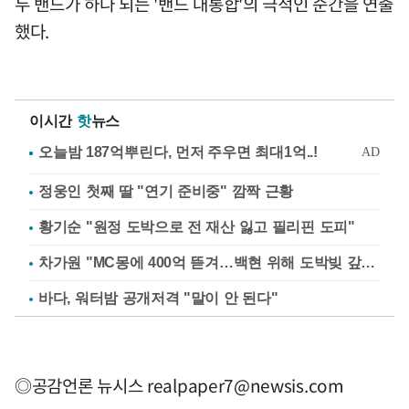
두 밴드가 하나 되는 '밴드 대통합'의 극적인 순간을 연출
했다.
이시간
핫
뉴스
정웅인 첫째 딸 "연기 준비중" 깜짝 근황
황기순 "원정 도박으로 전 재산 잃고 필리핀 도피"
차가원 "MC몽에 400억 뜯겨…백현 위해 도박빚 갚아줘"
바다, 워터밤 공개저격 "말이 안 된다"
◎공감언론 뉴시스
realpaper7@newsis.com