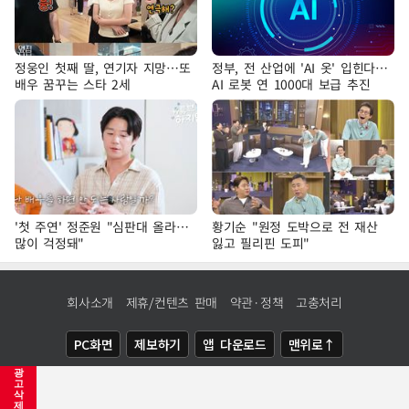
정웅인 첫째 딸, 연기자 지망…또
정부, 전 산업에 'AI 옷' 입힌다…
배우 꿈꾸는 스타 2세
AI 로봇 연 1000대 보급 추진
'첫 주연' 정준원 "심판대 올라…
황기순 "원정 도박으로 전 재산
많이 걱정돼"
잃고 필리핀 도피"
회사소개
제휴/컨텐츠 판매
약관·정책
고충처리
PC화면
제보하기
앱 다운로드
맨위로↑
광
COPYRIGHTⓒ
NEWSIS
ALL RIGHTS RESERVED.
고
삭
제