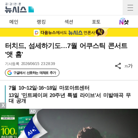
메인
랭킹
섹션
포토
터치드, 섬세하기도…7월 어쿠스틱 콘서트
'앳 홈'
기사등록
2026/06/15 23:28:39
가
가
구글에서 선호하는 매체로 추가
7월 10~12일·16~18일 마포아트센터
13일 '민트페이퍼 20주년 특별 라이브'서 미발매곡 무
대 공개
X