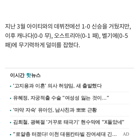
지난 3월 아이티와의 데뷔전에선 1-0 신승을 거뒀지만,
이후 캐나다(0-0 무), 오스트리아(0-1 패), 벨기에(0-5
패)에 무기력하게 덜미를 잡혔다.
이시간
핫
뉴스
'고지용과 이혼' 의사 허양임, 새 출발했다
유혜정, 자궁적출 수술 "여성성 잃는 것이…"
'마약 자숙' 유아인, 남사친과 뽀뽀 근황
김희철, 광복절 '거꾸로 태극기' 현수막에 "X돌았네"