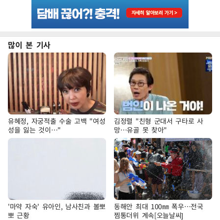
많이 본 기사
유혜정, 자궁적출 수술 고백 "여성
김정렬 "친형 군대서 구타로 사
성을 잃는 것이…"
망…유골 못 찾아"
'마약 자숙' 유아인, 남사친과 볼뽀
동해안 최대 100㎜ 폭우…전국
뽀 근황
찜통더위 계속[오늘날씨]