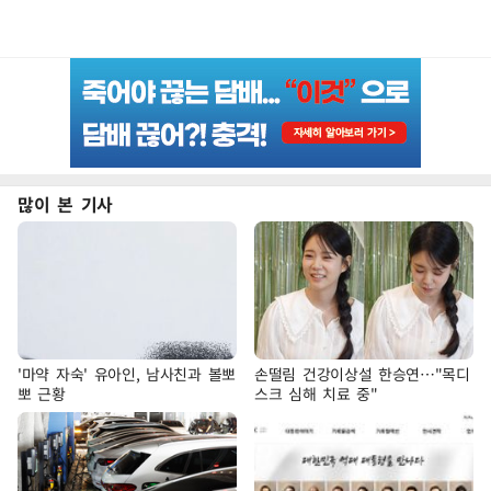
많이 본 기사
'마약 자숙' 유아인, 남사친과 볼뽀
손떨림 건강이상설 한승연…"목디
뽀 근황
스크 심해 치료 중"