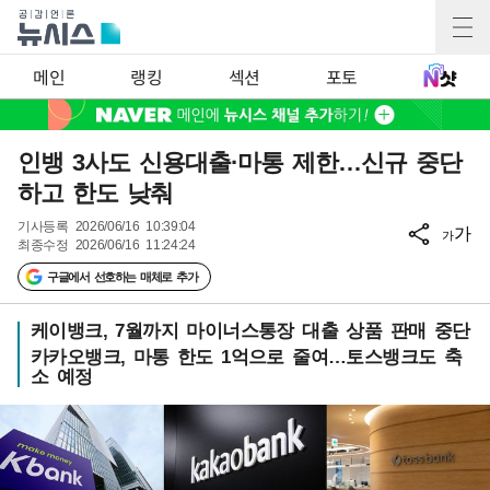
메인
랭킹
섹션
포토
인뱅 3사도 신용대출·마통 제한…신규 중단
하고 한도 낮춰
기사등록
2026/06/16 10:39:04
가
가
최종수정
2026/06/16 11:24:24
구글에서 선호하는 매체로 추가
케이뱅크, 7월까지 마이너스통장 대출 상품 판매 중단
카카오뱅크, 마통 한도 1억으로 줄여…토스뱅크도 축
소 예정