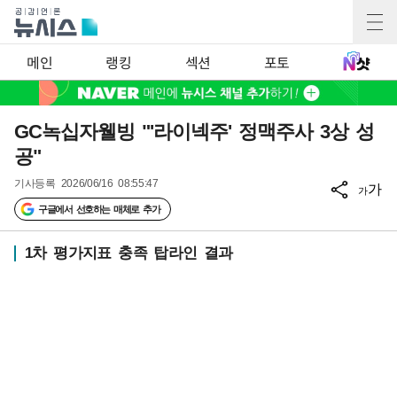
메인
랭킹
섹션
포토
GC녹십자웰빙 "'라이넥주' 정맥주사 3상 성
공"
기사등록
2026/06/16 08:55:47
가
가
구글에서 선호하는 매체로 추가
1차 평가지표 충족 탑라인 결과