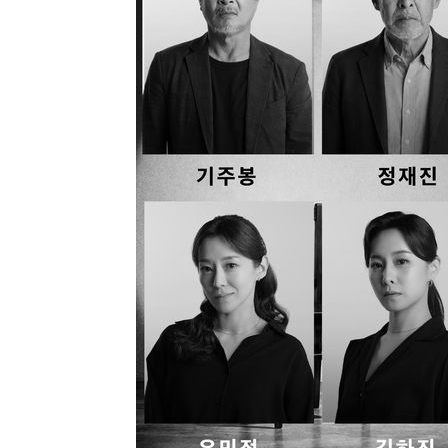
46.35%
-20217초 전 >
[속보]與 당대표 경선, 강원 권리당원 투표 김민석 승리…5
득표
-18135초 전 >
"일본축구협회, 대한축구협회 성 접대 의혹 심판 조사"
-10777초 전 >
[속보]장은수, KLPGA 제주삼다수 역전 우승…데뷔 10년
정상
-6142초 전 >
"얼마나 더웠으면"…안동 물길공원서 헤엄친 구렁이 '소동
-6069초 전 >
손흥민, 68분 뛰고 2경기 침묵…LAFC, 톨루카에 1-0 승리
-5341초 전 >
'2경기 연속 침묵' 손흥민, 톨루카전 68분만 뛰고 슈팅 0개
-4093초 전 >
이강인, 오늘 서울서 AT마드리드 입단식…'전례 없는 특급
2시간 전 >
'여긴 20도, 저긴 50도'…열화상 카메라로 본 폭염 저감시설 
2시간 전 >
콜롬비아 신임 우파 대통령 취임 하루만에 차량폭탄 폭발 사건
4시간 전 >
튀르키예 외무장관, "메카 3국 방위협정은 이란이 목표 아냐 "