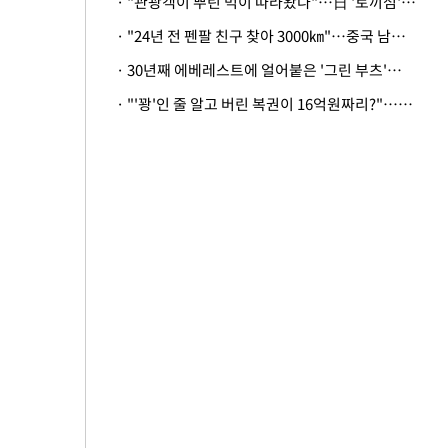
· "관광객이 뿌린 먹이 따라왔나"…日 '토끼섬' 멧돼지, 토끼까지 사냥
· "24년 전 펜팔 친구 찾아 3000㎞"…중국 남성 사연에 '뭉클'
· 30년째 에베레스트에 얼어붙은 '그린 부츠'…드디어 가족 품으로
· "'꽝'인 줄 알고 버린 복권이 16억원짜리?"…극적으로 되찾은 사연