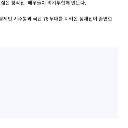
과 젊은 창작진·배우들이 의기투합해 만든다.
형제인 기주봉과 극단 76 무대를 지켜온 정재진이 출연한