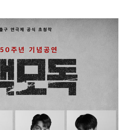
(종합)
대우'
'온도차'
 밝혀
데뷔전
되길"
시작'
승리…정청래
청래
청래 승리
7%·정청래
2%·김민석