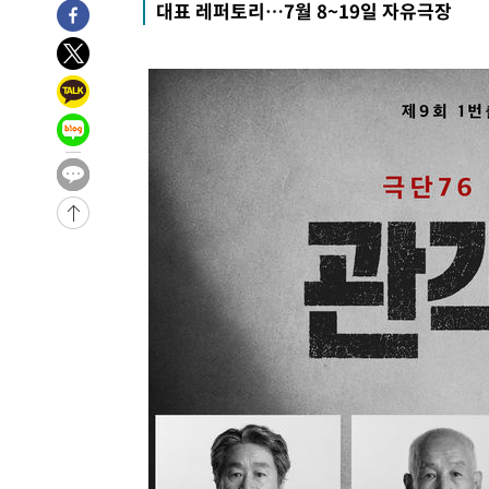
대표 레퍼토리…7월 8~19일 자유극장
-6069초 전 >
손흥민, 68분 뛰고 2경기 침묵…LAFC, 톨루카에 1-0 승리
-5341초 전 >
'2경기 연속 침묵' 손흥민, 톨루카전 68분만 뛰고 슈팅 0개
-4093초 전 >
이강인, 오늘 서울서 AT마드리드 입단식…'전례 없는 특급
2시간 전 >
'여긴 20도, 저긴 50도'…열화상 카메라로 본 폭염 저감시설 
2시간 전 >
콜롬비아 신임 우파 대통령 취임 하루만에 차량폭탄 폭발 사건
4시간 전 >
튀르키예 외무장관, "메카 3국 방위협정은 이란이 목표 아냐 "
-31905초 전 >
[속보]'AT마드리드 7번' 이강인, 맨시티 상대로 비공식 
-29969초 전 >
네타냐후, 트럼프의 가자 평화 2차 15개조 평화안 '거부'
-26565초 전 >
이강인 ATM 입단식에 '상암벌 들썩'…"세계적인 선수 
-25561초 전 >
태풍 돌핀, 중 저장성 타이저우시 해안에 상륙 (1보)
-22907초 전 >
AT마드리드 데뷔 앞둔 이강인, 맨시티전 선발 대신 '벤치 
-21537초 전 >
[속보]與 강원·TK 당원투표 합산 김민석 48.54%로 
44.40%
-20871초 전 >
與 강원·TK 당원투표 합산 김민석 46.01%로 승리…정
44.53%
-20711초 전 >
[속보]與전대 권리당원투표…강원·경북 김민석, 대구 정
-20518초 전 >
[속보]與 당대표 경선, 경북 권리당원 투표 김민석 47.3
45.71%
-20420초 전 >
[속보]與 당대표 경선, 대구 권리당원 투표 정청래 47.8