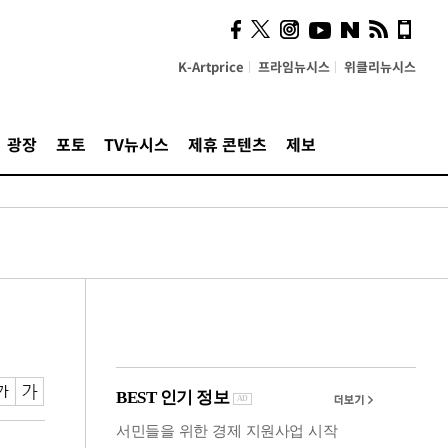
사이 해답 찾았죠"…알을
깨고 나온 '초자아'
K-Artprice
프라임뉴시스
위클리뉴시스
광장
포토
TV뉴시스
제휴 콘텐츠
제보