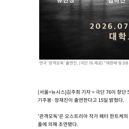
연극 '관객모독' 출연진. (극단 76 제공) *재판매 및 DB
[서울=뉴시스]김주희 기자 = 극단 76이 창단
기주봉·정재진이 출연한다고 15일 밝혔다.
'관객모독'은 오스트리아 작가 페터 한트케의 
출에 의해 초연됐다.