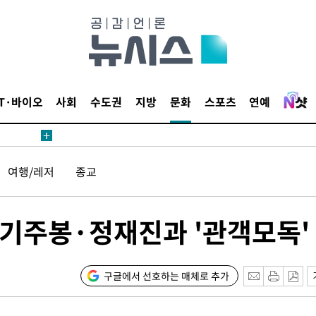
 밝혀
데뷔전
되길"
IT·바이오
사회
수도권
지방
문화
스포츠
연예
시작'
승리…정청래
여행/레저
종교
청래
청래 승리
7%·정청래
멤버 기주봉·정재진과 '관객모독'
2%·김민석
0.30%
구글에서 선호하는 매체로 추가
 차에 첫
'