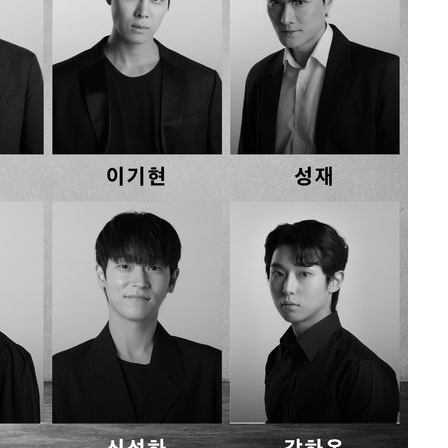
0.30%
 차에 첫
'
(종합)
대우'
'온도차'
 밝혀