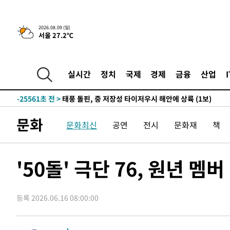
4시간 전 >
튀르키예 외무장관, "메카 3국 방위협정은 이란이 목표 아냐 "
2026.08.09 (일)
서울 27.2℃
-31905초 전 >
[속보]'AT마드리드 7번' 이강인, 맨시티 상대로 비공식 
-29969초 전 >
네타냐후, 트럼프의 가자 평화 2차 15개조 평화안 '거부'
-26565초 전 >
이강인 ATM 입단식에 '상암벌 들썩'…"세계적인 선수 
실시간
정치
국제
경제
금융
산업
-25561초 전 >
태풍 돌핀, 중 저장성 타이저우시 해안에 상륙 (1보)
-22907초 전 >
AT마드리드 데뷔 앞둔 이강인, 맨시티전 선발 대신 '벤치 
-21537초 전 >
[속보]與 강원·TK 당원투표 합산 김민석 48.54%로 
문화
문화최신
공연
전시
문화재
책
44.40%
-20871초 전 >
與 강원·TK 당원투표 합산 김민석 46.01%로 승리…정
44.53%
-20711초 전 >
[속보]與전대 권리당원투표…강원·경북 김민석, 대구 정
-20518초 전 >
[속보]與 당대표 경선, 경북 권리당원 투표 김민석 47.3
'50돌' 극단 76, 원년 
45.71%
-20420초 전 >
[속보]與 당대표 경선, 대구 권리당원 투표 정청래 47.8
46.35%
-20217초 전 >
[속보]與 당대표 경선, 강원 권리당원 투표 김민석 승리…5
등록 2026.06.16 08:00:00
득표
-18135초 전 >
"일본축구협회, 대한축구협회 성 접대 의혹 심판 조사"
-10777초 전 >
[속보]장은수, KLPGA 제주삼다수 역전 우승…데뷔 10년
정상
-6142초 전 >
"얼마나 더웠으면"…안동 물길공원서 헤엄친 구렁이 '소동