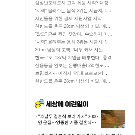
"호날두 결혼식 보러 가자" 2000
명 운집…엉뚱한 커플 결혼식에
'황당'