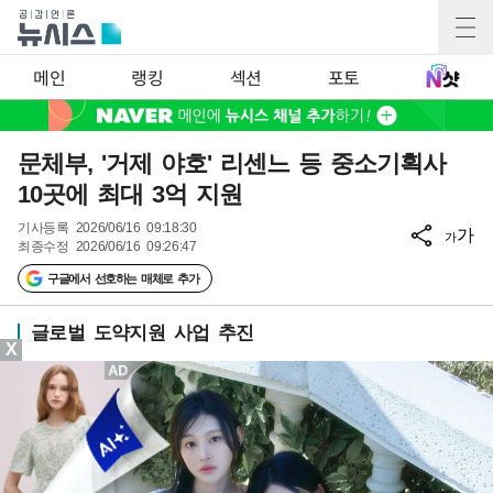
메인
랭킹
섹션
포토
문체부, '거제 야호' 리센느 등 중소기획사
10곳에 최대 3억 지원
기사등록
2026/06/16 09:18:30
가
가
최종수정
2026/06/16 09:26:47
구글에서 선호하는 매체로 추가
글로벌 도약지원 사업 추진
X