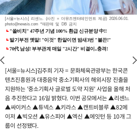
[서울=뉴시스] 리센느. (사진 = 더뮤즈엔터테인먼트 제공) 2026.06.01.
photo@newsis.com
*재판매 및 DB 금지
[서울=뉴시스]김주희 기자 = 문화체육관광부는 한국콘
텐츠진흥원과 대중음악 중소기획사의 해외시장 진출을
지원하는 '중소기획사 글로벌 도약 지원' 사업을 올해 처
음 추진한다고 16일 밝혔다. 이번 공모에서는 ▲리센느
▲싸이커스 ▲튜넥스 ▲키라스 ▲캔트비블루 ▲82메
이저 ▲빅오션 ▲유스피어 ▲엑신 ▲에잇턴 등 10개 그
룹이 선정됐다.