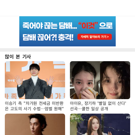
많이 본 기사
이승기 측 "차가원 전세금 미반환
아이유, 장기하 '별일 없이 산다'
은 고도의 사기 수법…엄벌 원해"
선곡…쿨한 일상 공개