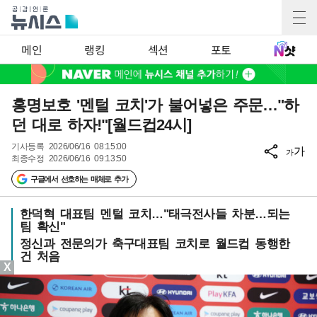
메인
랭킹
섹션
포토
홍명보호 '멘털 코치'가 불어넣은 주문…"하
던 대로 하자!"[월드컵24시]
기사등록
2026/06/16 08:15:00
가
가
최종수정
2026/06/16 09:13:50
구글에서 선호하는 매체로 추가
한덕혁 대표팀 멘털 코치…"태극전사들 차분…되는
팀 확신"
정신과 전문의가 축구대표팀 코치로 월드컵 동행한
건 처음
X