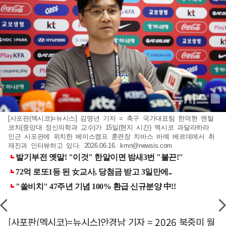
[사포판(멕시코)=뉴시스] 김명년 기자 = 축구 국가대표팀 한덕현 멘털
코치(중앙대 정신의학과 교수)가 15일(현지 시간) 멕시코 과달라하라
인근 사포판에 위치한 베이스캠프 훈련장 치바스 바예 베르데에서 취
재진과 인터뷰하고 있다. 2026.06.16.
kmn@newsis.com
[사포판(멕시코)=뉴시스]안경남 기자 = 2026 북중미 월