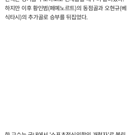
하지만 이후 황인범(페예노르트)의 동점골과 오현규(베
식타시)의 추가골로 승부를 뒤집었다.
한 교수는 국내에서 '스포츠정신의학의 개척자'로 불린