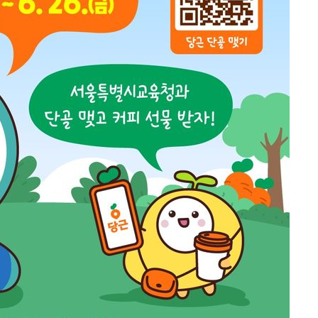
속[다음주
다"
려 죄송"