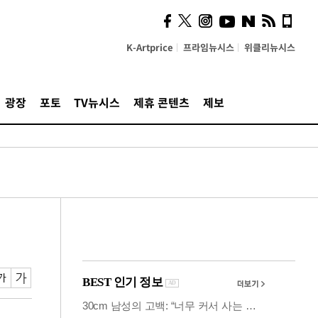
사이 해답 찾았죠"…알을
깨고 나온 '초자아'
K-Artprice
프라임뉴시스
위클리뉴시스
광장
포토
TV뉴시스
제휴 콘텐츠
제보