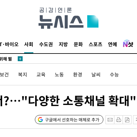
·서미화·
1위… 정
IT·바이오
사회
수도권
지방
문화
스포츠
연예
鄭
위해 뛸
승리
내일날씨]
/보건
복지
교육
노동
환경
날씨
수능
 원해 아
서?…"다양한 소통채널 확대"
구글에서 선호하는 매체로 추가