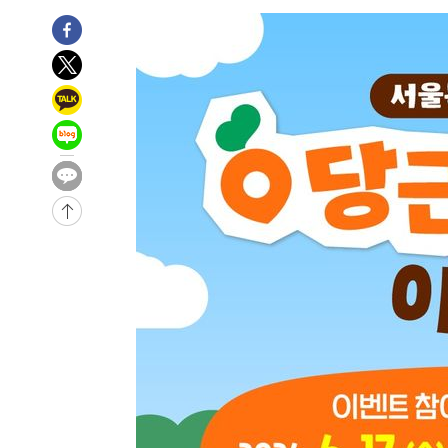
1시간 전 >
여수 오동도 해상서 모터보트 전복…1명 사망·1명 실종
2시간 전 >
극한폭염 한풀 꺾이지만…'낮 최고 35도' 무더위, 열대야 계
날씨]
3시간 전 >
축구협회 "압수수색·성접대 논란 사과…쇄신의 기회로 삼겠
4시간 전 >
[속보]'압수수색·성접대 논란' 축구협회 "실망과 걱정 안겨드
7시간 전 >
'최고 37도' 폭염 지속…강원동해안 최대 150㎜ 비
9시간 전 >
[속보]뉴욕증시 상승 마감…S&P 0.6% 나스닥 1.3%↑
-27257초 전 >
이란 "호르무즈 재개방 합의 근접…美 배상 선행돼야"
-18304초 전 >
[속보]與최고위원 제주·인천 순회경선…박선원·최민희
한민수·김용 순
-18257초 전 >
[속보]김민석, 與 전대 당원투표 누적 득표율 45.42%로 
청래 44.56%
-17539초 전 >
[속보]與 대표 경선 제주·인천 당원투표…金 47.75%·
42.08%·宋 10.17%
-17073초 전 >
이강인 "아틀레티코 이적 기뻐…등번호 7번 의미보단 팀 
것"
-17008초 전 >
[속보]與 당대표 경선, 제주·인천 권리당원 투표 김민석 
-10782초 전 >
낮 최고 35도 '무더위'…동해안 시간당 30㎜ '강한 비'[
-10052초 전 >
[속보]이강인 "감독님이 원하는 마음 느꼈고, 많은 트로피
틀레티코 이적"
-9834초 전 >
수도권 40도 육박 '펄펄'…동해안 일부 지역엔 호의주의보
-8803초 전 >
온열질환 사망자 3명 늘어…누적 환자 3000명 돌파