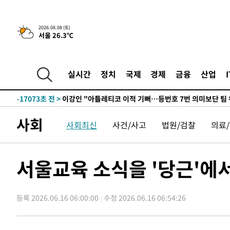
9시간 전 >
[속보]뉴욕증시 상승 마감…S&P 0.6% 나스닥 1.3%↑
2026.08.08 (토)
서울 26.3℃
-27257초 전 >
이란 "호르무즈 재개방 합의 근접…美 배상 선행돼야"
-18304초 전 >
[속보]與최고위원 제주·인천 순회경선…박선원·최민희
한민수·김용 순
-18257초 전 >
[속보]김민석, 與 전대 당원투표 누적 득표율 45.42%로 
실시간
정치
국제
경제
금융
산업
청래 44.56%
-17539초 전 >
[속보]與 대표 경선 제주·인천 당원투표…金 47.75%·
42.08%·宋 10.17%
-17073초 전 >
이강인 "아틀레티코 이적 기뻐…등번호 7번 의미보단 팀 
것"
-17008초 전 >
[속보]與 당대표 경선, 제주·인천 권리당원 투표 김민석 
사회
-10782초 전 >
낮 최고 35도 '무더위'…동해안 시간당 30㎜ '강한 비'[
사회최신
사건/사고
법원/검찰
의료
-10052초 전 >
[속보]이강인 "감독님이 원하는 마음 느꼈고, 많은 트로피
틀레티코 이적"
-9834초 전 >
수도권 40도 육박 '펄펄'…동해안 일부 지역엔 호의주의보
서울교육 소식을 '당근'에
-8803초 전 >
온열질환 사망자 3명 늘어…누적 환자 3000명 돌파
-2748초 전 >
강릉에 시간당 81.4㎜ 물폭탄…도로 잠기고 담벼락 붕괴
19분 전 >
백운산서 80년근 천종산삼 9뿌리 발견…감정가 1.3억원
등록 2026.06.16 06:00:00
수정 2026.06.16 06:54:26
57분 전 >
선재도서 해루질 나섰다 실종 60대, 닷새 만에 숨진 채 발견
1시간 전 >
남자 농구, 나고야 아시안게임서 '홈팀' 일본과 한일전