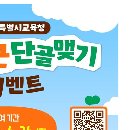
속[다음주
다"
려 죄송"
·서미화·
1위… 정
鄭
위해 뛸
승리
내일날씨]
 원해 아