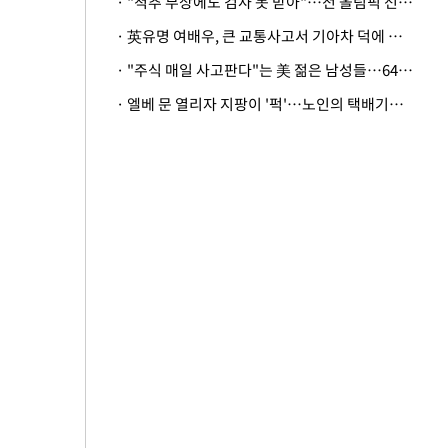
· "척추 부상에도 검사 못 받아"…전 올림픽 선수, 美봅슬레이협회 상대 소송
· 英유명 여배우, 큰 교통사고서 기아차 덕에 살았다
· "주식 매일 사고판다"는 美 젊은 남성들…64%가 "나는 인생의 패배자“
· 엘베 문 열리자 지팡이 '퍽'…노인의 택배기사 폭행 이유