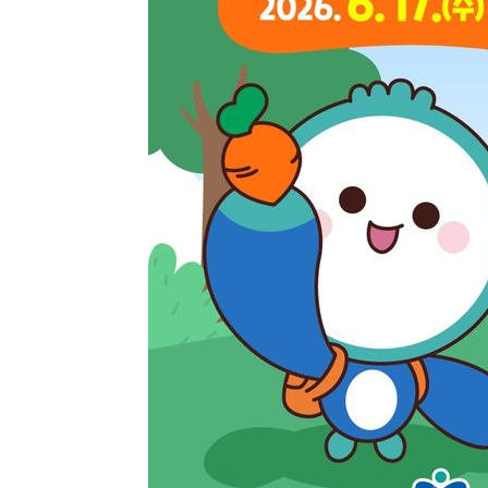
-2748초 전 >
강릉에 시간당 81.4㎜ 물폭탄…도로 잠기고 담벼락 붕괴
19분 전 >
백운산서 80년근 천종산삼 9뿌리 발견…감정가 1.3억원
57분 전 >
선재도서 해루질 나섰다 실종 60대, 닷새 만에 숨진 채 발견
1시간 전 >
남자 농구, 나고야 아시안게임서 '홈팀' 일본과 한일전
1시간 전 >
여수 오동도 해상서 모터보트 전복…1명 사망·1명 실종
2시간 전 >
극한폭염 한풀 꺾이지만…'낮 최고 35도' 무더위, 열대야 계
날씨]
3시간 전 >
축구협회 "압수수색·성접대 논란 사과…쇄신의 기회로 삼겠
4시간 전 >
[속보]'압수수색·성접대 논란' 축구협회 "실망과 걱정 안겨드
7시간 전 >
'최고 37도' 폭염 지속…강원동해안 최대 150㎜ 비
9시간 전 >
[속보]뉴욕증시 상승 마감…S&P 0.6% 나스닥 1.3%↑