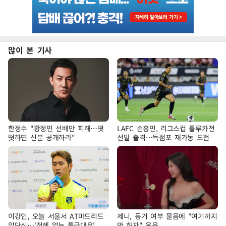
많이 본 기사
한정수 "황정민 선배만 피해…떳
LAFC 손흥민, 리그스컵 톨루카전
떳하면 신분 공개하라"
선발 출격…득점포 재가동 도전
이강인, 오늘 서울서 AT마드리드
제니, 동거 여부 물음에 "여기까지
입단식…'전례 없는 특급대우'
만 하자" 웃음