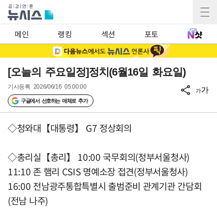
메인
랭킹
섹션
포토
[오늘의 주요일정]정치(6월16일 화요일)
기사등록
2026/06/16 05:00:00
가
가
구글에서 선호하는 매체로 추가
◇청와대【대통령】 G7 정상회의
◇총리실【총리】 10:00 국무회의(정부서울청사)
11:10 존 햄리 CSIS 명예소장 접견(정부서울청사)
16:00 전남광주통합특별시 출범준비 관계기관 간담회
(전남 나주)