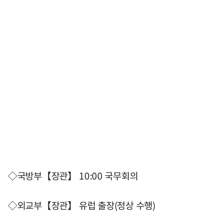
◇국방부【장관】 10:00 국무회의
◇외교부【장관】 유럽 출장(정상 수행)