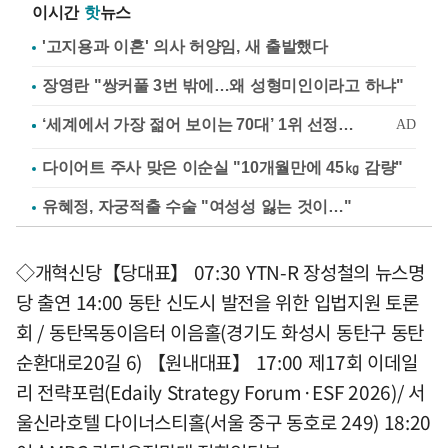
이시간
핫
뉴스
'고지용과 이혼' 의사 허양임, 새 출발했다
장영란 "쌍커풀 3번 밖에…왜 성형미인이라고 하냐"
다이어트 주사 맞은 이순실 "10개월만에 45㎏ 감량"
유혜정, 자궁적출 수술 "여성성 잃는 것이…"
◇개혁신당【당대표】 07:30 YTN-R 장성철의 뉴스명
당 출연 14:00 동탄 신도시 발전을 위한 입법지원 토론
회 / 동탄목동이음터 이음홀(경기도 화성시 동탄구 동탄
순환대로20길 6) 【원내대표】 17:00 제17회 이데일
리 전략포럼(Edaily Strategy Forum·ESF 2026)/ 서
울신라호텔 다이너스티홀(서울 중구 동호로 249) 18:20