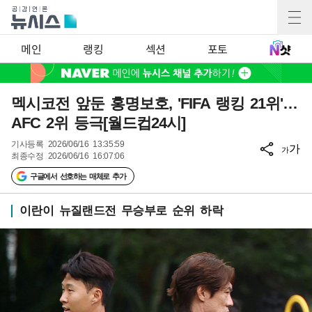
메인
랭킹
섹션
포토
멕시코전 앞둔 홍명보호, 'FIFA 랭킹 21위'…
AFC 2위 등극[월드컵24시]
기사등록
2026/06/16 13:35:59
가
가
최종수정
2026/06/16 16:07:06
구글에서 선호하는 매체로 추가
이란이 뉴질랜드전 무승부로 순위 하락