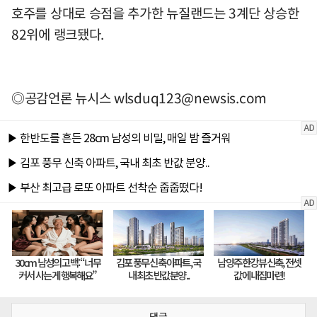
호주를 상대로 승점을 추가한 뉴질랜드는 3계단 상승한
82위에 랭크됐다.
◎공감언론 뉴시스
wlsduq123@newsis.com
댓글