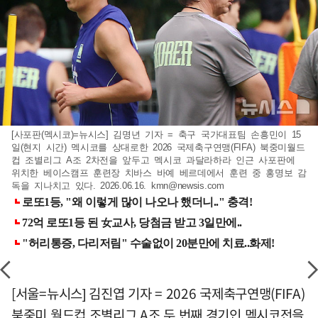
[사포판(멕시코)=뉴시스] 김명년 기자 = 축구 국가대표팀 손흥민이 15
일(현지 시간) 멕시코를 상대로한 2026 국제축구연맹(FIFA) 북중미월드
컵 조별리그 A조 2차전을 앞두고 멕시코 과달라하라 인근 사포판에
위치한 베이스캠프 훈련장 치바스 바예 베르데에서 훈련 중 홍명보 감
독을 지나치고 있다. 2026.06.16.
kmn@newsis.com
[서울=뉴시스] 김진엽 기자 = 2026 국제축구연맹(FIFA)
북중미 월드컵 조별리그 A조 두 번째 경기인 멕시코전을