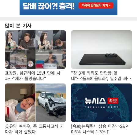
많이 본 기사
표창원, 남규리에 15년 만에 사
"창 3개 띄워도 답답함 없
과…"제가 틀렸습니다"
네"…'폴드8 울트라', 일주일 써보
니
英유명 여배우, 큰 교통사고서 기
[속보]뉴욕증시 상승 마감…S&P
아차 덕에 살았다
0.6% 나스닥 1.3%↑