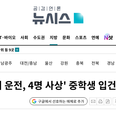
 사망
 CDC
 압수수색
IT·바이오
사회
수도권
지방
문화
스포츠
연예
위 등 9곳
출발
전남광주
대전/충남
울산
강원
충북
전북
경남
개장
3명은 중
 운전, 4명 사상' 중학생 입
에서 두차
구글에서 선호하는 매체로 추가
0일 후 발