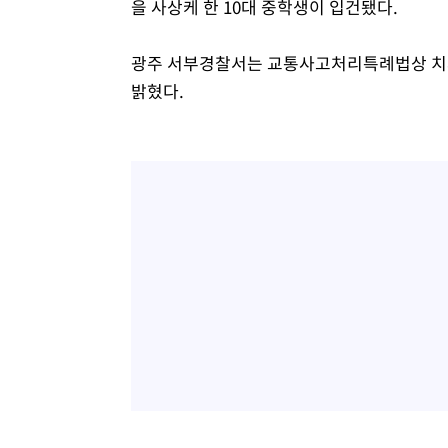
-8781초 전 >
[속보]美, 폴리실리콘 수입 규제…파생제품 15% 관세, 12
을 사상케 한 10대 중학생이 입건됐다.
효
-6932초 전 >
[속보]트럼프, 美 원정출산 금지 행정명령 서명
-4632초 전 >
[속보] 뉴욕증시, 일제 하락 마감…나스닥 0.06%↓
광주 서부경찰서는 교통사고처리특례법상 치사 
밝혔다.