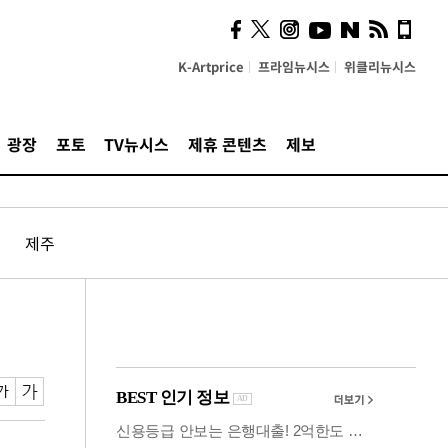
시, 스마트폰 액세서리에
NFC 더했다
K-Artprice
프라임뉴시스
위클리뉴시스
광장
포토
TV뉴시스
제휴 콘텐츠
제보
제주
건