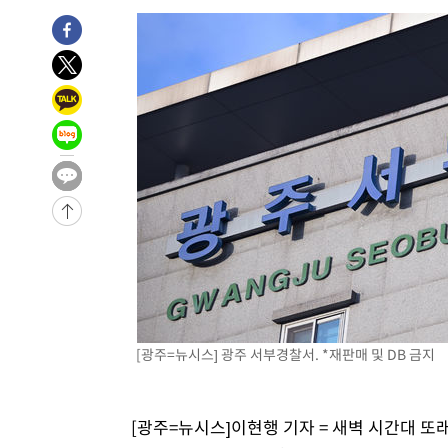
-4612초 전 >
[속보] 뉴욕증시, 일제 하락 마감…나스닥 0.06%↓
-28670초 전 >
[속보] 7월 중국 수출 23.9%↑ 수입 27.5%↑…무역총
25.3%↑
-25830초 전 >
[속보]'채상병 순직 책임' 임성근, 항소심도 징역 3년
-25696초 전 >
[속보]종합특검, '관저이전 봐주기 감사' 유병호 구속기소
-22296초 전 >
민주 콩고 에볼라환자 4천명 돌파, 4053명 발생 1850명
-21546초 전 >
[속보]'300억원대 사기 혐의' 차가원 대표 구속 송치
-20740초 전 >
"미 전국적 살모네라 식중독 원인은 멕시코산 할라피뇨"--
-19253초 전 >
[속보]경찰·노동부, HL만도 평택사업장 끼임 사망 관련
-19134초 전 >
[속보]합수본, '투표율 허위 입력' 중앙·서울·경기도 선관
압수수색
-18889초 전 >
[속보]원·달러 환율, 오전 9시 1423.8원
-18685초 전 >
[속보]삼성전자·SK하이닉스 동반 강보합…1%대 상승 
-18671초 전 >
[속보]코스닥, 5.95포인트(0.74%) 상승한 807.62개장
-18639초 전 >
[속보]코스피, 6300선 재탈환…1.09% 오른 6365.07 
[광주=뉴시스] 광주 서부경찰서. *재판매 및 DB 금지
-15804초 전 >
시리아 다마스쿠스 교외에서 미니버스 폭발.. 14명 부상, 
태
-15102초 전 >
입추에도 극한더위…서울 낮 39도 '폭염중대경보'
-10066초 전 >
이란, 호르무즈서 "적국 목표물들"과 대치로 남부 케슘섬
[광주=뉴시스]이현행 기자 = 새벽 시간대 또
례 큰 폭발음