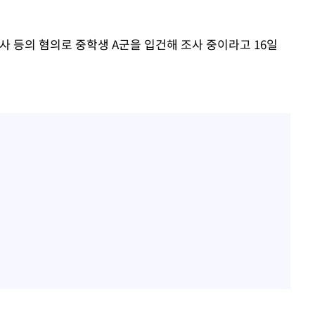
0일 후 발
등의 혐의로 중학생 A군을 입건해 조사 중이라고 16일