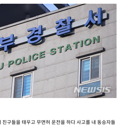
액
 사망
 CDC
 압수수색
위 등 9곳
출발
개장
3명은 중
에서 두차
래 친구들을 태우고 무면허 운전을 하다 사고를 내 동승자들