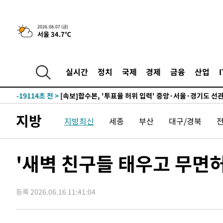
-25810초 전 >
[속보]'채상병 순직 책임' 임성근, 항소심도 징역 3년
-25676초 전 >
[속보]종합특검, '관저이전 봐주기 감사' 유병호 구속기소
-22276초 전 >
민주 콩고 에볼라환자 4천명 돌파, 4053명 발생 1850명
2026.08.07 (금)
서울 34.7℃
-21526초 전 >
[속보]'300억원대 사기 혐의' 차가원 대표 구속 송치
-20720초 전 >
"미 전국적 살모네라 식중독 원인은 멕시코산 할라피뇨"--
-19233초 전 >
[속보]경찰·노동부, HL만도 평택사업장 끼임 사망 관련
실시간
정치
국제
경제
금융
산업
-19114초 전 >
[속보]합수본, '투표율 허위 입력' 중앙·서울·경기도 선관
압수수색
-18869초 전 >
[속보]원·달러 환율, 오전 9시 1423.8원
-18665초 전 >
[속보]삼성전자·SK하이닉스 동반 강보합…1%대 상승 
지방
지방최신
세종
부산
대구/경북
-18651초 전 >
[속보]코스닥, 5.95포인트(0.74%) 상승한 807.62개장
-18619초 전 >
[속보]코스피, 6300선 재탈환…1.09% 오른 6365.07 
-15784초 전 >
시리아 다마스쿠스 교외에서 미니버스 폭발.. 14명 부상, 
'새벽 친구들 태우고 무면허
태
-15082초 전 >
입추에도 극한더위…서울 낮 39도 '폭염중대경보'
-10046초 전 >
이란, 호르무즈서 "적국 목표물들"과 대치로 남부 케슘섬
등록 2026.06.16 11:41:04
례 큰 폭발음
-8761초 전 >
[속보]美, 폴리실리콘 수입 규제…파생제품 15% 관세, 12
효
-6912초 전 >
[속보]트럼프, 美 원정출산 금지 행정명령 서명