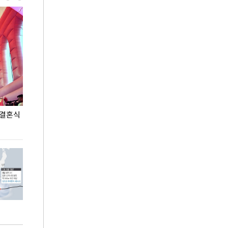
 결혼식
폭염으로 멈춘 프로야구… 발걸음 돌리는 팬들
이 대통령, '청
총력 대응'