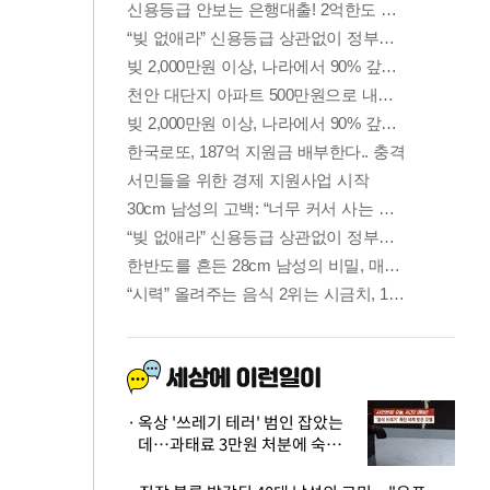
옥상 '쓰레기 테러' 범인 잡았는
데…과태료 3만원 처분에 숙박업
주 허탈