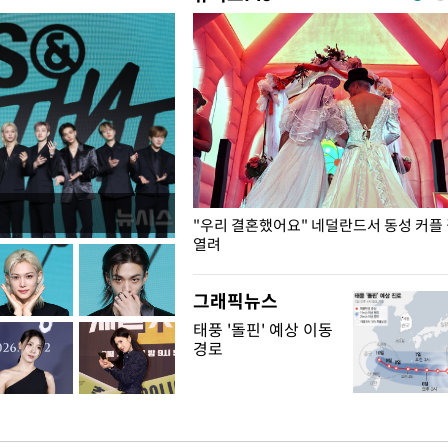
국엔 찜통 더위
"우리 결혼했어요" 네덜란드서 동성 커플
열려
그래픽뉴스
태풍 '돌핀' 예상 이동
경로