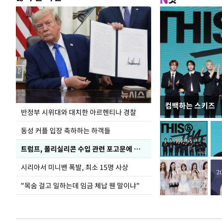
컴백하는 스키즈
입추 코앞인데 전
반정부 시위대와 대치한 아르헨티나 경찰
동성 커플 입장 축하하는 하객들
트럼프, 폴리실리콘 수입 관련 포고문에 서명
시리아서 미니밴 폭발, 최소 15명 사상
"목숨 걸고 일하는데 임금 체납 웬 말이냐"