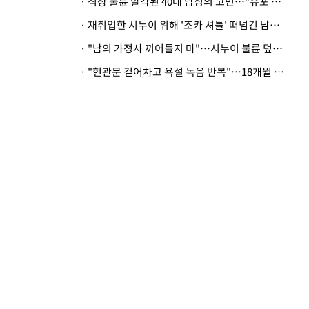
· 직장 불륜 발각된 40대 남성의 고민…"유포 동료 명예훼손·협박죄 고소 가능할까"
· 재취업한 시누이 위해 '조카 셔틀' 떠넘긴 남편…아내 "난 못한다"
· "남의 가정사 끼어들지 마"…시누이 불륜 덮으려는 남편에 억울한 아내
· "현관문 걷어차고 욕설 녹음 반복"…18개월 아기 키우는 집 뒤흔든 '앞집의 비극'