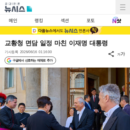
메인
랭킹
섹션
포토
교황청 면담 일정 마친 이재명 대통령
기사등록
2026/06/16 01:16:00
가
가
구글에서 선호하는 매체로 추가