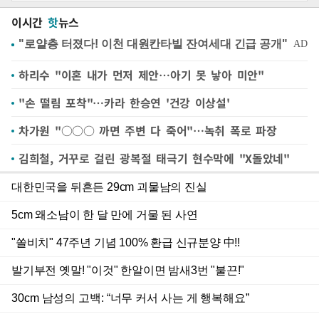
이시간
핫
뉴스
하리수 "이혼 내가 먼저 제안…아기 못 낳아 미안"
"손 떨림 포착"…카라 한승연 '건강 이상설'
차가원 "○○○ 까면 주변 다 죽어"…녹취 폭로 파장
김희철, 거꾸로 걸린 광복절 태극기 현수막에 "X돌았네"