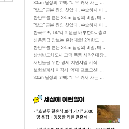
"호날두 결혼식 보러 가자" 2000
명 운집…엉뚱한 커플 결혼식에
'황당'