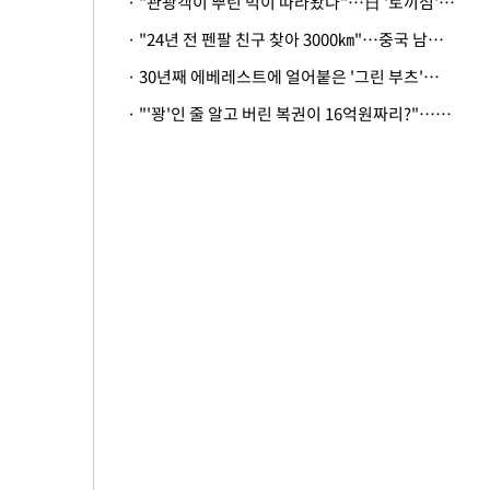
· "관광객이 뿌린 먹이 따라왔나"…日 '토끼섬' 멧돼지, 토끼까지 사냥
· "24년 전 펜팔 친구 찾아 3000㎞"…중국 남성 사연에 '뭉클'
· 30년째 에베레스트에 얼어붙은 '그린 부츠'…드디어 가족 품으로
· "'꽝'인 줄 알고 버린 복권이 16억원짜리?"…극적으로 되찾은 사연