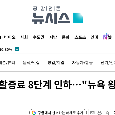
시작'
승리…정청래
청래
청래 승리
7%·정청래
IT·바이오
사회
수도권
지방
문화
스포츠
연예
2%·김민석
0.30%
패션/뷰티
음식/맛집
창업/취업
자동차/항공
전기/전
 차에 첫
동'
리(종합)
류할증료 8단계 인하…"뉴욕 
개
대우'
'온도차'
구글에서 선호하는 매체로 추가
 밝혀