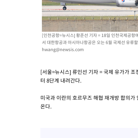
-9446초 전 >
이강인, 오늘 서울서 AT마드리드 입단식…'전례 없는 특급
1시간 전 >
'여긴 20도, 저긴 50도'…열화상 카메라로 본 폭염 저감시설 
1시간 전 >
콜롬비아 신임 우파 대통령 취임 하루만에 차량폭탄 폭발 사건
2시간 전 >
튀르키예 외무장관, "메카 3국 방위협정은 이란이 목표 아냐 "
[인천공항=뉴시스] 황준선 기자 = 18일 인천국제공
3시간 전 >
이군이 불법 군시설 건설한 레바논 남부에서 레바논군 3명 폭
서 대한항공과 아시아나항공은 오는 6월 국제선 유류할증료를
hwang@newsis.com
4시간 전 >
[속보]美중부 사령관, 이스라엘 긴급방문 다중화된 전선 상황
[서울=뉴시스] 류인선 기자 = 국제 유가가 
터 8단계 내려간다.
미국과 이란의 호르무즈 해협 재개방 합의가 
온다.