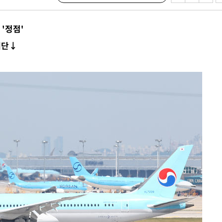
발로 부상
 논의
 '정점'
되길"
계단↓
시작'
승리…정청래
청래
청래 승리
7%·정청래
2%·김민석
0.30%
 차에 첫
동'
리(종합)
개