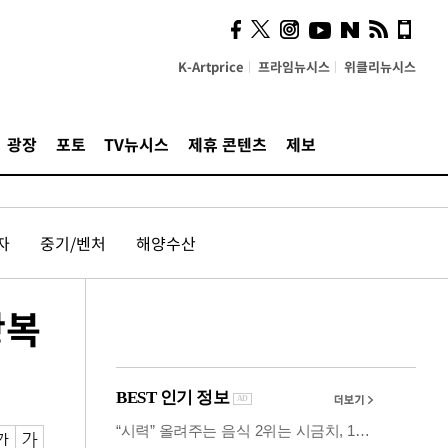
사이 해답 찾았죠"…알을
깨고 나온 '초자아'
K-Artprice
프라임뉴시스
위클리뉴시스
광장
포토
TV뉴시스
제휴 콘텐츠
제보
자
중기/벤처
해양수산
왕복