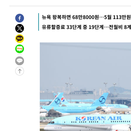
3시간 전 >
이군이 불법 군시설 건설한 레바논 남부에서 레바논군 3명 폭
4시간 전 >
[속보]美중부 사령관, 이스라엘 긴급방문 다중화된 전선 상황
뉴욕 왕복하면 68만8000원…5월 113만원
-31918초 전 >
이강인 ATM 입단식에 '상암벌 들썩'…"세계적인 선수 
유류할증료 33단계 중 19단계…전월비 8
-30914초 전 >
태풍 돌핀, 중 저장성 타이저우시 해안에 상륙 (1보)
-28260초 전 >
AT마드리드 데뷔 앞둔 이강인, 맨시티전 선발 대신 '벤치 
-26890초 전 >
[속보]與 강원·TK 당원투표 합산 김민석 48.54%로 
44.40%
-26224초 전 >
與 강원·TK 당원투표 합산 김민석 46.01%로 승리…정
44.53%
-26064초 전 >
[속보]與전대 권리당원투표…강원·경북 김민석, 대구 정
-25871초 전 >
[속보]與 당대표 경선, 경북 권리당원 투표 김민석 47.3
45.71%
-25773초 전 >
[속보]與 당대표 경선, 대구 권리당원 투표 정청래 47.8
46.35%
-25570초 전 >
[속보]與 당대표 경선, 강원 권리당원 투표 김민석 승리…5
득표
-23488초 전 >
"일본축구협회, 대한축구협회 성 접대 의혹 심판 조사"
-16130초 전 >
[속보]장은수, KLPGA 제주삼다수 역전 우승…데뷔 10년
정상
-11495초 전 >
"얼마나 더웠으면"…안동 물길공원서 헤엄친 구렁이 '소
-11422초 전 >
손흥민, 68분 뛰고 2경기 침묵…LAFC, 톨루카에 1-0 승
-10694초 전 >
'2경기 연속 침묵' 손흥민, 톨루카전 68분만 뛰고 슈팅 0