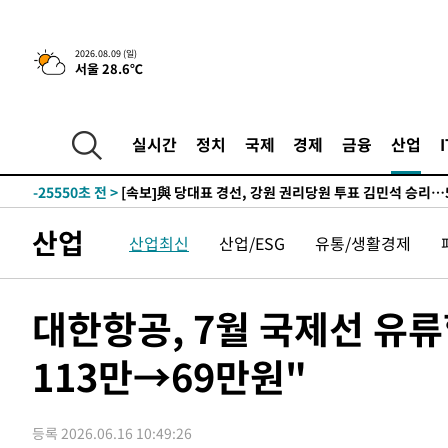
-28240초 전 >
AT마드리드 데뷔 앞둔 이강인, 맨시티전 선발 대신 '벤치 
-26870초 전 >
[속보]與 강원·TK 당원투표 합산 김민석 48.54%로 
2026.08.09 (일)
서울 28.6℃
44.40%
-26204초 전 >
與 강원·TK 당원투표 합산 김민석 46.01%로 승리…정
44.53%
-26044초 전 >
[속보]與전대 권리당원투표…강원·경북 김민석, 대구 정
-25851초 전 >
[속보]與 당대표 경선, 경북 권리당원 투표 김민석 47.3
실시간
정치
국제
경제
금융
산업
45.71%
-25753초 전 >
[속보]與 당대표 경선, 대구 권리당원 투표 정청래 47.8
46.35%
-25550초 전 >
[속보]與 당대표 경선, 강원 권리당원 투표 김민석 승리…5
득표
-23468초 전 >
"일본축구협회, 대한축구협회 성 접대 의혹 심판 조사"
산업
산업최신
산업/ESG
유통/생활경제
-16110초 전 >
[속보]장은수, KLPGA 제주삼다수 역전 우승…데뷔 10년
정상
-11475초 전 >
"얼마나 더웠으면"…안동 물길공원서 헤엄친 구렁이 '소
-11402초 전 >
손흥민, 68분 뛰고 2경기 침묵…LAFC, 톨루카에 1-0 승
대한항공, 7월 국제선 유
-10674초 전 >
'2경기 연속 침묵' 손흥민, 톨루카전 68분만 뛰고 슈팅 0
113만→69만원"
-9426초 전 >
이강인, 오늘 서울서 AT마드리드 입단식…'전례 없는 특급
1시간 전 >
'여긴 20도, 저긴 50도'…열화상 카메라로 본 폭염 저감시설 
1시간 전 >
콜롬비아 신임 우파 대통령 취임 하루만에 차량폭탄 폭발 사건
등록 2026.06.16 10:49:26
2시간 전 >
튀르키예 외무장관, "메카 3국 방위협정은 이란이 목표 아냐 "